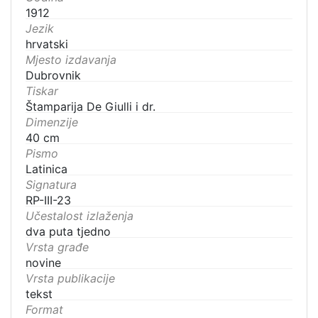
1912
Jezik
hrvatski
Mjesto izdavanja
Dubrovnik
Tiskar
Štamparija De Giulli i dr.
Dimenzije
40 cm
Pismo
Latinica
Signatura
RP-III-23
Učestalost izlaženja
dva puta tjedno
Vrsta građe
novine
Vrsta publikacije
tekst
Format