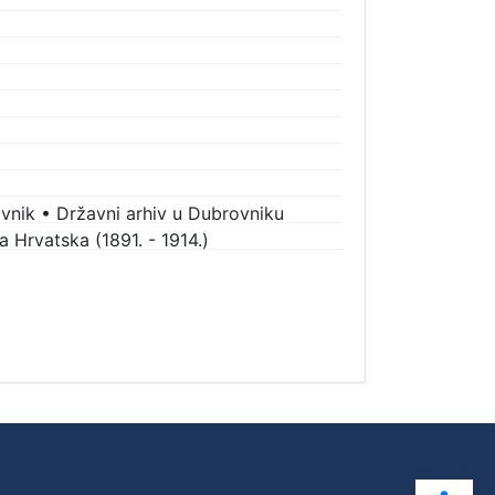
vnik
•
Državni arhiv u Dubrovniku
 Hrvatska (1891. - 1914.)
Ope