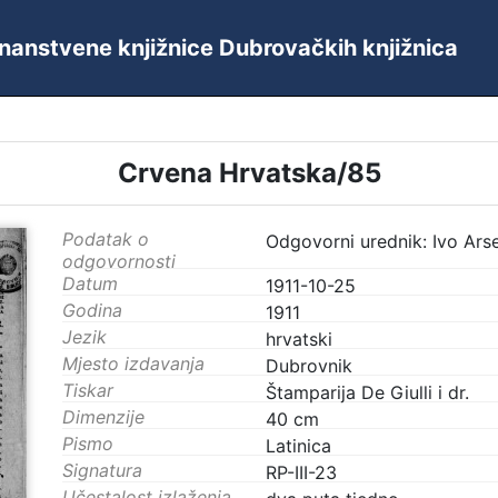
 Znanstvene knjižnice Dubrovačkih knjižnica
Crvena Hrvatska/85
Podatak o
Odgovorni urednik: Ivo Ars
odgovornosti
Datum
1911-10-25
Godina
1911
Jezik
hrvatski
Mjesto izdavanja
Dubrovnik
Tiskar
Štamparija De Giulli i dr.
Dimenzije
40 cm
Pismo
Latinica
Signatura
RP-III-23
Učestalost izlaženja