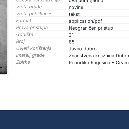
dva puta tjedno
Vrsta građe
novine
Vrsta publikacije
tekst
Format
application/pdf
Prava pristupa
Neograničen pristup
Godište
21
Broj
85
Uvjeti korištenja
Javno dobro
Imatelj građe
Znanstvena knjižnica Dubro
Zbirka
Periodika Ragusina
•
Crvena