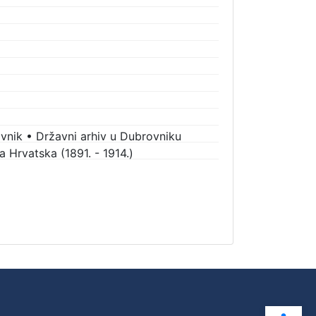
vnik
•
Državni arhiv u Dubrovniku
 Hrvatska (1891. - 1914.)
Ope