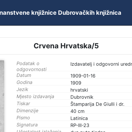
 Znanstvene knjižnice Dubrovačkih knjižnica
Crvena Hrvatska/5
Podatak o
Izdavatelj i odgovorni ured
odgovornosti
Datum
1909-01-16
Godina
1909
Jezik
hrvatski
Mjesto izdavanja
Dubrovnik
Tiskar
Štamparija De Giulli i dr.
Dimenzije
40 cm
Pismo
Latinica
Signatura
RP-III-23
Učestalost izlaženja