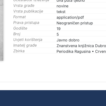
dva puta tjedno
Vrsta građe
novine
Vrsta publikacije
tekst
Format
application/pdf
Prava pristupa
Neograničen pristup
Godište
19
Broj
5
Uvjeti korištenja
Javno dobro
Imatelj građe
Znanstvena knjižnica Dubro
Zbirka
Periodika Ragusina
•
Crvena