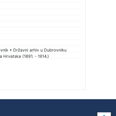
vnik
•
Državni arhiv u Dubrovniku
 Hrvatska (1891. - 1914.)
Ope