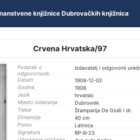
 Znanstvene knjižnice Dubrovačkih knjižnica
Crvena Hrvatska/97
Podatak o
Izdavatelj i odgovorni ured
odgovornosti
Datum
1908-12-02
Godina
1908
Jezik
hrvatski
Mjesto izdavanja
Dubrovnik
Tiskar
Štamparija De Giulli i dr.
Dimenzije
40 cm
Pismo
Latinica
Signatura
RP-III-23
Učestalost izlaženja