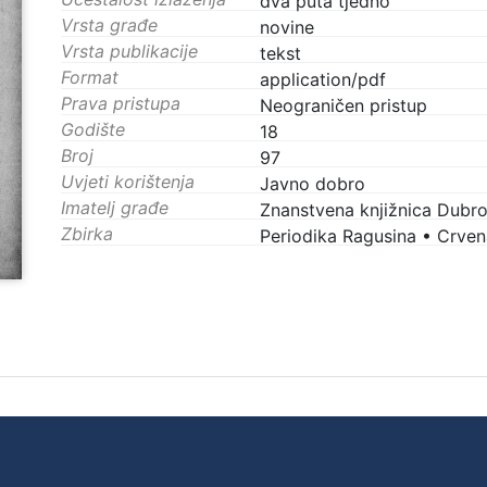
dva puta tjedno
Vrsta građe
novine
Vrsta publikacije
tekst
Format
application/pdf
Prava pristupa
Neograničen pristup
Godište
18
Broj
97
Uvjeti korištenja
Javno dobro
Imatelj građe
Znanstvena knjižnica Dubro
Zbirka
Periodika Ragusina
•
Crvena