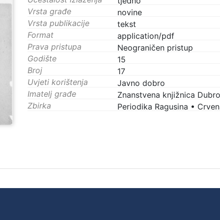
tjedno
Vrsta građe
novine
Vrsta publikacije
tekst
Format
application/pdf
Prava pristupa
Neograničen pristup
Godište
15
Broj
17
Uvjeti korištenja
Javno dobro
Imatelj građe
Znanstvena knjižnica Dubro
Zbirka
Periodika Ragusina
•
Crvena