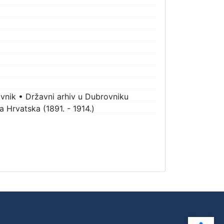
vnik
•
Državni arhiv u Dubrovniku
 Hrvatska (1891. - 1914.)
Ope