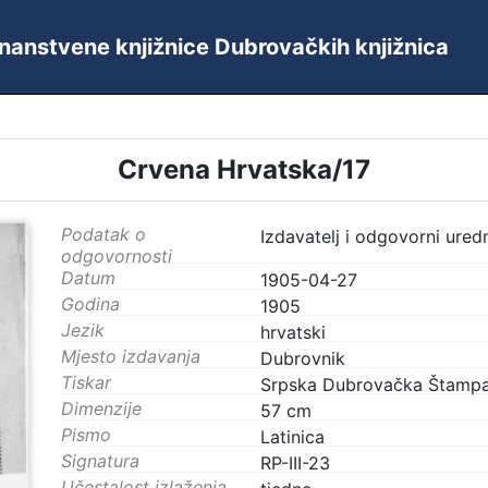
 Znanstvene knjižnice Dubrovačkih knjižnica
Crvena Hrvatska/17
Podatak o
Izdavatelj i odgovorni uredn
odgovornosti
Datum
1905-04-27
Godina
1905
Jezik
hrvatski
Mjesto izdavanja
Dubrovnik
Tiskar
Srpska Dubrovačka Štampar
Dimenzije
57 cm
Pismo
Latinica
Signatura
RP-III-23
Učestalost izlaženja