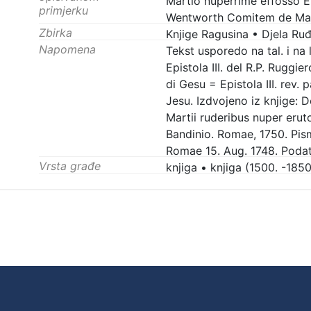
Martio nuperrime effosso E
primjerku
Wentworth Comitem de Mal
Zbirka
Knjige Ragusina
•
Djela Ru
Napomena
Tekst usporedo na tal. i na l
Epistola III. del R.P. Rugg
di Gesu = Epistola III. rev.
Jesu. Izdvojeno iz knjige: 
Martii ruderibus nuper eru
Bandinio. Romae, 1750. Pi
Romae 15. Aug. 1748. Podata
Vrsta građe
knjiga
•
knjiga (1500. -1850