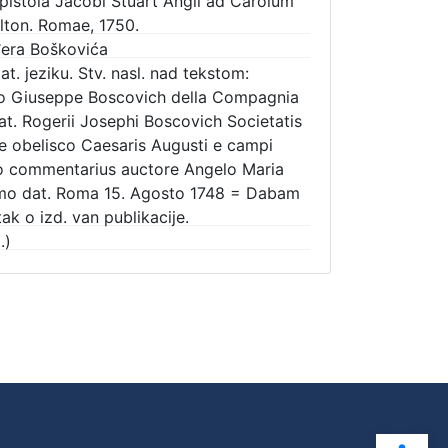
pistola Jacobi Stuart Angli ad Carolum
ton. Romae, 1750.
đera Boškovića
at. jeziku. Stv. nasl. nad tekstom:
iero Giuseppe Boscovich della Compagnia
 pat. Rogerii Josephi Boscovich Societatis
De obelisco Caesaris Augusti e campi
to commentarius auctore Angelo Maria
smo dat. Roma 15. Agosto 1748 = Dabam
k o izd. van publikacije.
.)
Ope