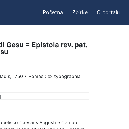
Početna
Zbirke
O portalu
 Gesu = Epistola rev. pat.
esu
ladis, 1750
•
Romae : ex typographia
i
e obelisco Caesaris Augusti e Campo