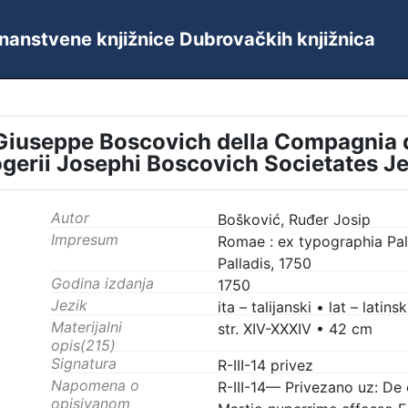
 Znanstvene knjižnice Dubrovačkih knjižnica
 Giuseppe Boscovich della Compagnia di
gerii Josephi Boscovich Societates J
Autor
Bošković, Ruđer Josip
Impresum
Romae : ex typographia Pal
Palladis, 1750
Godina izdanja
1750
Jezik
ita – talijanski
•
lat – latinsk
Materijalni
str. XIV-XXXIV
•
42 cm
opis(215)
Signatura
R-III-14 privez
Napomena o
R-III-14–– Privezano uz: D
opisivanom