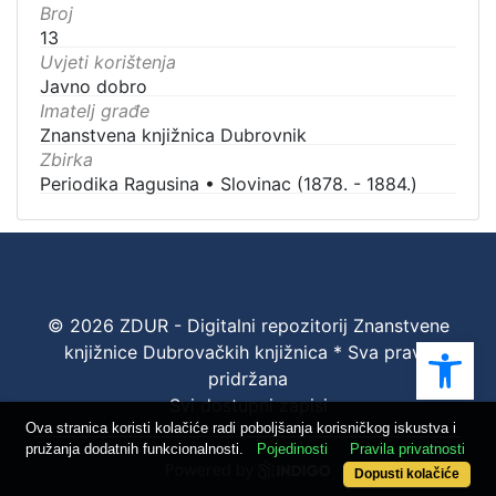
Broj
13
Uvjeti korištenja
Javno dobro
Imatelj građe
Znanstvena knjižnica Dubrovnik
Zbirka
Periodika Ragusina
•
Slovinac (1878. - 1884.)
© 2026 ZDUR - Digitalni repozitorij Znanstvene
Ope
knjižnice Dubrovačkih knjižnica * Sva prava
pridržana
Svi dostupni zapisi
Ova stranica koristi kolačiće radi poboljšanja korisničkog iskustva i
pružanja dodatnih funkcionalnosti.
Pojedinosti
Pravila privatnosti
Dopusti kolačiće