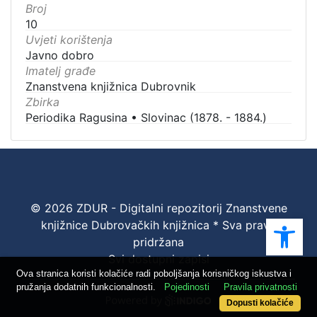
Broj
10
Uvjeti korištenja
Javno dobro
Imatelj građe
Znanstvena knjižnica Dubrovnik
Zbirka
Periodika Ragusina
•
Slovinac (1878. - 1884.)
© 2026 ZDUR - Digitalni repozitorij Znanstvene
Ope
knjižnice Dubrovačkih knjižnica * Sva prava
pridržana
Svi dostupni zapisi
Ova stranica koristi kolačiće radi poboljšanja korisničkog iskustva i
pružanja dodatnih funkcionalnosti.
Pojedinosti
Pravila privatnosti
Dopusti kolačiće