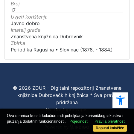
Broj
17
Uvjeti korištenja
Javno dobro
Imatelj građe
Znanstvena knjižnica Dubrovnik
Zbirka
Periodika Ragusina
•
Slovinac (1878. - 1884.)
© 2026 ZDUR - Digitalni repozitorij Znanstvene
Ope
knjižnice Dubrovačkih knjižnica * Sva prava
pridržana
Svi dostupni zapisi
Ova stranica koristi kolačiće radi poboljšanja korisničkog iskustva i
pružanja dodatnih funkcionalnosti.
Pojedinosti
Pravila privatnosti
Dopusti kolačiće