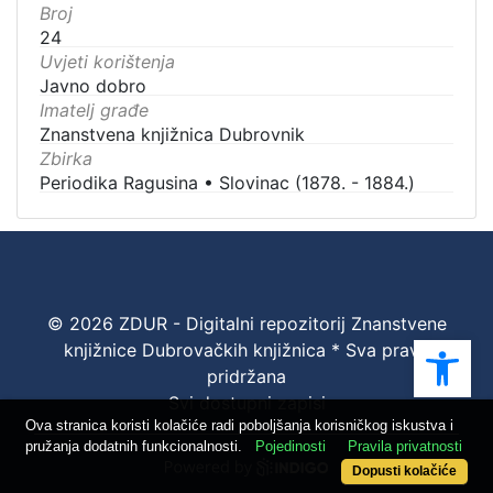
Broj
24
Uvjeti korištenja
Javno dobro
Imatelj građe
Znanstvena knjižnica Dubrovnik
Zbirka
Periodika Ragusina
•
Slovinac (1878. - 1884.)
© 2026 ZDUR - Digitalni repozitorij Znanstvene
Ope
knjižnice Dubrovačkih knjižnica * Sva prava
pridržana
Svi dostupni zapisi
Ova stranica koristi kolačiće radi poboljšanja korisničkog iskustva i
pružanja dodatnih funkcionalnosti.
Pojedinosti
Pravila privatnosti
Dopusti kolačiće