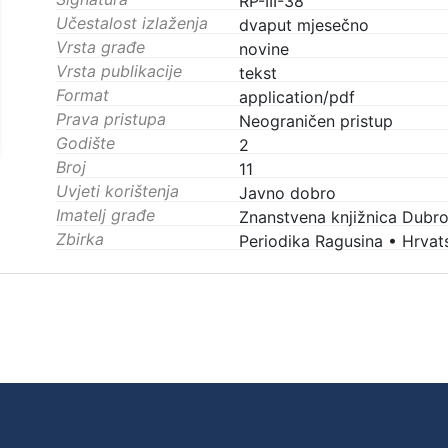
RP-III-38
Učestalost izlaženja
dvaput mjesečno
Vrsta građe
novine
Vrsta publikacije
tekst
Format
application/pdf
Prava pristupa
Neograničen pristup
Godište
2
Broj
11
Uvjeti korištenja
Javno dobro
Imatelj građe
Znanstvena knjižnica Dubro
Zbirka
Periodika Ragusina
•
Hrvats