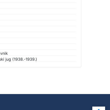
vnik
ki jug (1938.-1939.)
Ope