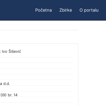
Početna
Zbirke
O portalu
 Ivo Šišević
a d.d.
39) br. 14