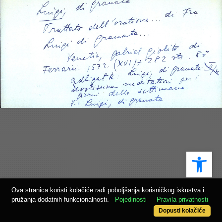
Ope
Ova stranica koristi kolačiće radi poboljšanja korisničkog iskustva i
pružanja dodatnih funkcionalnosti.
Pojedinosti
Pravila privatnosti
Dopusti kolačiće