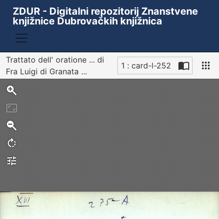
ZDUR - Digitalni repozitorij Znanstvene
knjižnice Dubrovačkih knjižnica
Trattato dell' oratione ... di
1 : card-l-252
Fra Luigi di Granata ...
Sken