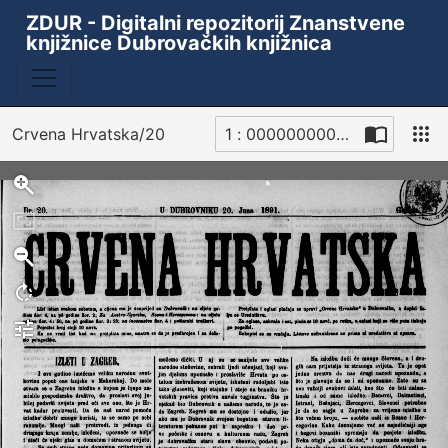
ZDUR - Digitalni repozitorij Znanstvene
knjižnice Dubrovačkih knjižnica
Crvena Hrvatska/20
1 : 00000000040_R
Sken