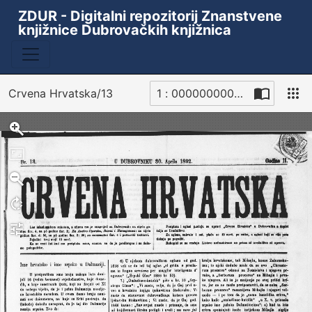
ZDUR - Digitalni repozitorij Znanstvene
knjižnice Dubrovačkih knjižnica
Crvena Hrvatska/13
1 : 00000000026_R
Sken