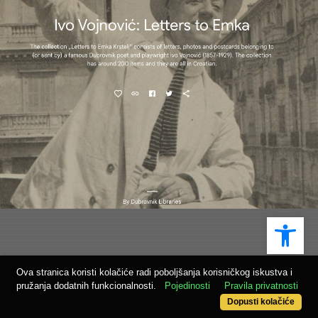
Ope
Ova stranica koristi kolačiće radi poboljšanja korisničkog iskustva i
pružanja dodatnih funkcionalnosti.
Pojedinosti
Pravila privatnosti
Dopusti kolačiće