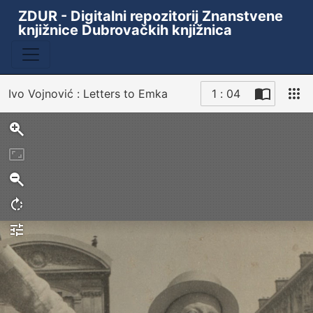
ZDUR - Digitalni repozitorij Znanstvene
knjižnice Dubrovačkih knjižnica
Ivo Vojnović : Letters to Emka
1 : 04
Sken