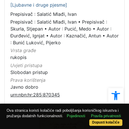
[Ljubavne i druge pjesme]
Prepisivač : Salatić Mlađi, Ivan
Prepisivač : Salatić Mlađi, Ivan
•
Prepisivač :
Skurla, Stjepan
•
Autor : Pucić, Medo
•
Autor :
Đurđević, Ignjat
•
Autor : Kaznačić, Antun
•
Autor
: Bunić Luković, Pijerko
Vrsta građe
rukopis
Uvjeti pristupa
Slobodan pristup
Prava korištenja
Javno dobro
Ope
urn:nbn:hr:285:870345
23
Ova stranica koristi kolačiće radi poboljšanja korisničkog iskustva i
pružanja dodatnih funkcionalnosti.
Pojedinosti
Pravila privatnosti
Dopusti kolačiće