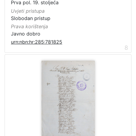
Prva pol. 19. stoljeća
Uvjeti pristupa
Slobodan pristup
Prava korištenja
Javno dobro
urn:nbn:hr:285:781825
8