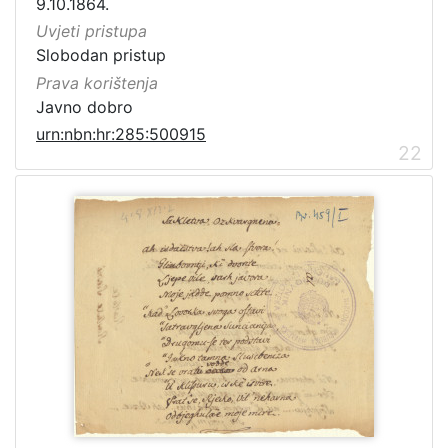
9.10.1864.
Uvjeti pristupa
Slobodan pristup
Prava korištenja
Javno dobro
urn:nbn:hr:285:500915
22