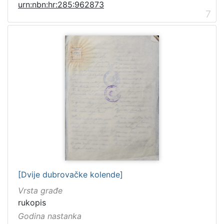
urn:nbn:hr:285:962873
7
[Dvije dubrovačke kolende]
Vrsta građe
rukopis
Godina nastanka