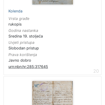
Kolenda
Vrsta građe
rukopis
Godina nastanka
Sredina 19. stoljeća
Uvjeti pristupa
Slobodan pristup
Prava korištenja
Javno dobro
urn:nbn:hr:285:317645
20