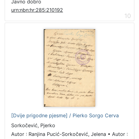
Javno dobro
urn:nbn:hr:285:210192
10
[Dvije prigodne pjesme] / Pierko Sorgo Cerva
Sorkočević, Pjerko
Autor : Ranjina Pucić-Sorkočević, Jelena
•
Autor :