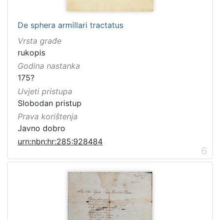
De sphera armillari tractatus
Vrsta građe
rukopis
Godina nastanka
175?
Uvjeti pristupa
Slobodan pristup
Prava korištenja
Javno dobro
urn:nbn:hr:285:928484
6