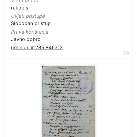
Vrsta građe
rukopis
Uvjeti pristupa
Slobodan pristup
Prava korištenja
Javno dobro
urn:nbn:hr:285:846712
19