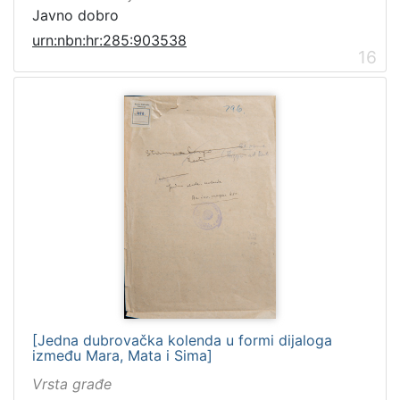
Javno dobro
urn:nbn:hr:285:903538
16
[Jedna dubrovačka kolenda u formi dijaloga
između Mara, Mata i Sima]
Vrsta građe