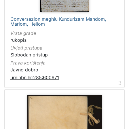
Conversazion meghiu Kundurizam Mandom,
Mariom, i Iellom
Vrsta građe
rukopis
Uvjeti pristupa
Slobodan pristup
Prava korištenja
Javno dobro
urn:nbn:hr:285:600671
3