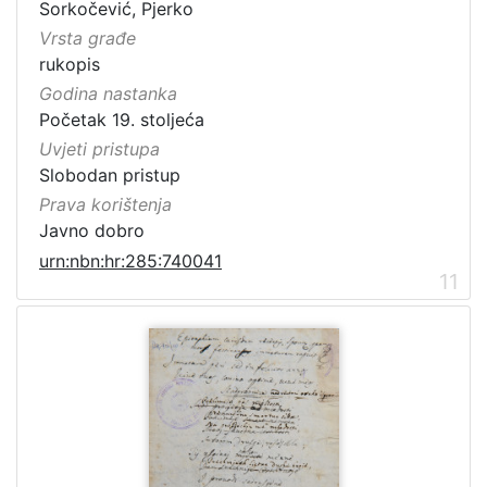
Sorkočević, Pjerko
Vrsta građe
rukopis
Godina nastanka
Početak 19. stoljeća
Uvjeti pristupa
Slobodan pristup
Prava korištenja
Javno dobro
urn:nbn:hr:285:740041
11