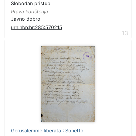
Slobodan pristup
Prava korištenja
Javno dobro
urn:nbn:hr:285:570215
13
Gerusalemme liberata : Sonetto