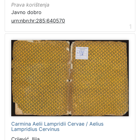
Prava korištenja
Javno dobro
urn:nbn:hr:285:640570
1
Carmina Aelii Lampridii Cervae / Aelius
Lampridius Cervinus
Crijević, Ilija