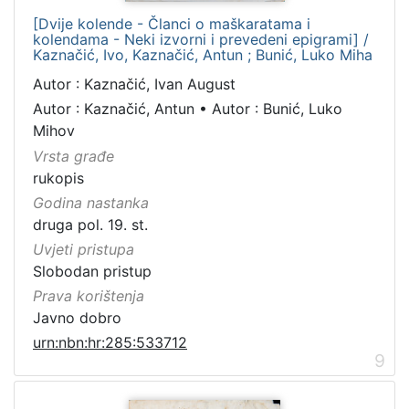
[Dvije kolende - Članci o maškaratama i
kolendama - Neki izvorni i prevedeni epigrami] /
Kaznačić, Ivo, Kaznačić, Antun ; Bunić, Luko Miha
Autor : Kaznačić, Ivan August
Autor : Kaznačić, Antun
•
Autor : Bunić, Luko
Mihov
Vrsta građe
rukopis
Godina nastanka
druga pol. 19. st.
Uvjeti pristupa
Slobodan pristup
Prava korištenja
Javno dobro
urn:nbn:hr:285:533712
9