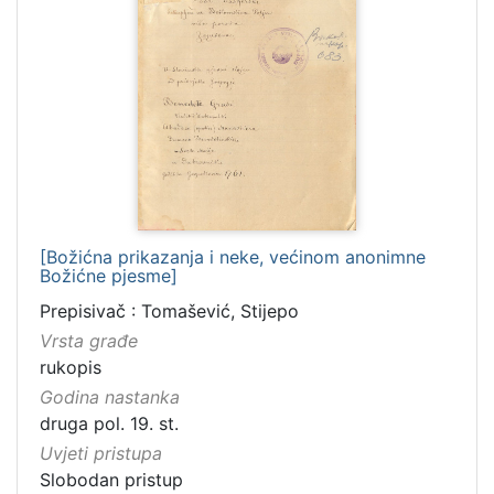
[
1
0
]
[Božićna prikazanja i neke, većinom anonimne
Božićne pjesme]
Prepisivač : Tomašević, Stijepo
Vrsta građe
rukopis
Godina nastanka
druga pol. 19. st.
Uvjeti pristupa
Slobodan pristup