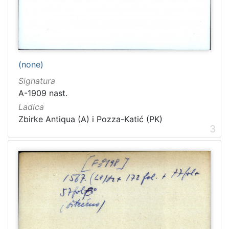
[
1
(none)
5
4
Signatura
]
A-1909 nast.
Ladica
Ladica
Zbirka Collegium Ragusinum (CR)
5714
Zbirke Antiqua (A) i Pozza-Katić (PK)
3
Zbirke Antiqua (A) i Pozza-Katić (PK)
4723
[
2
]