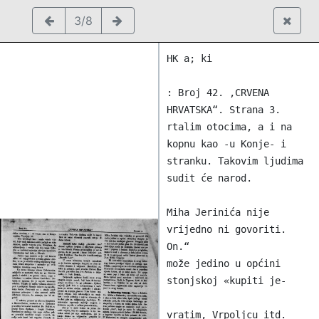
3/8
HK a; ki

: Broj 42. ,CRVENA 
HRVATSKA“. Strana 3.

rtalim otocima, a i na 
kopnu kao -u Konje- i 
stranku. Takovim ljudima 
sudit će narod.

Miha Jerinića nije 
vrijedno ni govoriti. 
On.“

može jedino u općini 
stonjskoj «kupiti je-

vratim, Vrpoljcu itd.
