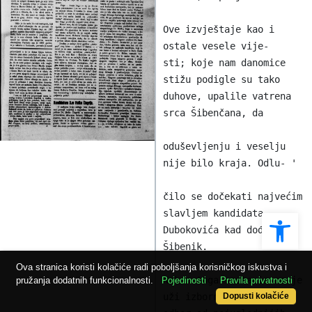
Ove izvještaje kao i 
ostale vesele vije-

sti; koje nam danomice 
stižu podigle su tako

duhove, upalile vatrena 
srca Šibenčana, da

oduševljenju i veselju 
nije bilo kraja. Odlu- '

čilo se dočekati najvećim 
Ope
slavljem kandidata

Dubokovića kad dođe u 
Šibenik.

Ova stranica koristi kolačiće radi poboljšanja korisničkog iskustva i
Nakon toga sastavio se je 
pružanja dodatnih funkcionalnosti.
Pojedinosti
Pravila privatnosti
uži izborni

Dopusti kolačiće