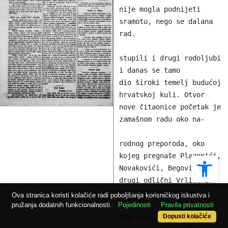
Ope
Ova stranica koristi kolačiće radi poboljšanja korisničkog iskustva i
pružanja dodatnih funkcionalnosti.
Pojedinosti
Pravila privatnosti
Dopusti kolačiće