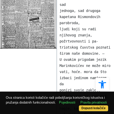
Ope
Ova stranica koristi kolačiće radi poboljšanja korisničkog iskustva i
pružanja dodatnih funkcionalnosti.
Pojedinosti
Pravila privatnosti
Dopusti kolačiće