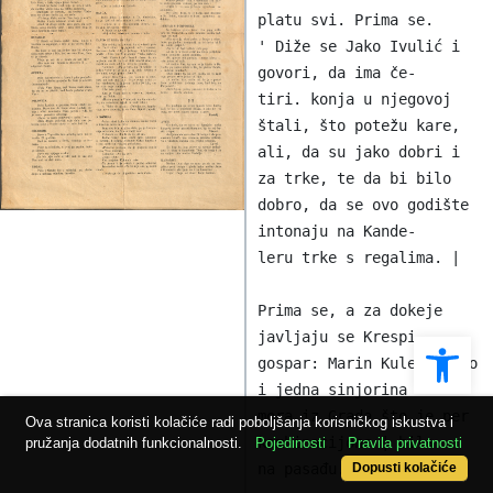
platu svi. Prima se.

' Diže se Jako Ivulić i 
govori, da ima če-

tiri. konja u njegovoj 
štali, što potežu kare,

ali, da su jako dobri i 
za trke, te da bi bilo

dobro, da se ovo godište 
intonaju na Kande-

leru trke s regalima. |

Prima se, a za dokeje 
Ope
javljaju se Krespi,

gospar: Marin Kulez, Jako 
i jedna sinjorina

mora iz Grada što je per 
Ova stranica koristi kolačiće radi poboljšanja korisničkog iskustva i
kombinacijone | bila

pružanja dodatnih funkcionalnosti.
Pojedinosti
Pravila privatnosti
na pasađu.

Dopusti kolačiće