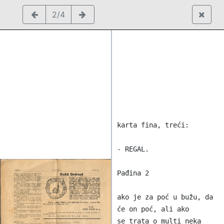
2/4
karta fina, treći:

- REGAL.

Pađina 2

ako je za poć u bužu, da 
će on poć, ali ako

se trata o multi neka 