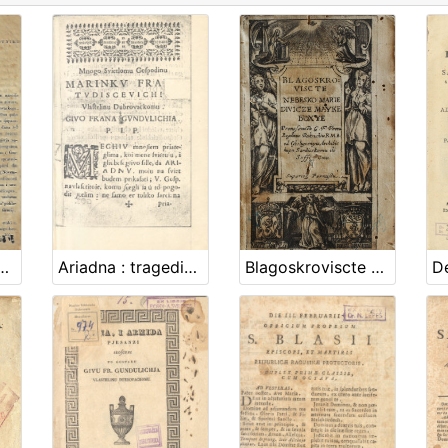
teglima jesika, i pjesnisctva Slovinskoga = Antonio Martecchini stampatore, e libraio in Ragusa Agli amatori della lingua, e poesia Illirica
Ariadna : tragedia / gosp. Giva Frana Gunculichia, vlastelina Dubrovackoga
Blagoskroviscte nebesko Marie Divicze Mayke Boxye / preneseno po G. F. Petru Bogdanu Baksichiu R.M.B. od Obsluxenya Archibiskupu Sardicskomu ili Soffiskomu