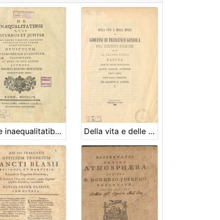
De inaequalitatibus quas Saturnus et Jupiter sibi mutuo videntur inducere praesertim circa tempus conjunctionis. Opusculum ad Parisiensem Academiam trasmissum et nunc primum editum authore p. Rogerio Josepho Boscovich socetatis jesu
Della vita e delle opere di Giovanni di Francesco Gondola : nell'auspicata occasione in cui al grande poeta Ragusa erge un degno monumento / editi dalla Direzione del Gabinetto di lettura D.