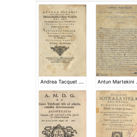
Andrea Tacquet ... Trigonometria plana nec non Trigonometria sphaerica Rogerii Boscovich ... et Sectiones conicae, Guidonis Grandi cum amplissimis annotationibus, & additamentis Octaviani Cameti. Tomus secundus
Antun Martekini Pritjesctaoz, i kgnigarnik u Dubrovniku Gljubi