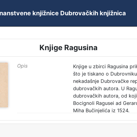
 Znanstvene knjižnice Dubrovačkih knjižnica
Knjige Ragusina
Opis
Knjige u zbirci Ragusina pri
što je tiskano o Dubrovnik
nekadašnje Dubrovačke repub
dubrovačkih autora. U Ragus
dubrovačkih autora, od kojih
Bocignoli Ragusei ad Gerar
Miha Bučinjelića iz 1524.