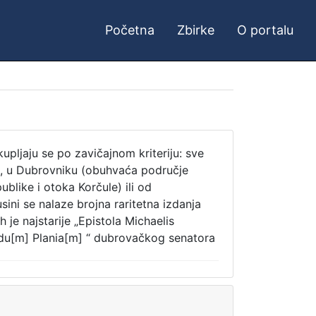
Početna
Zbirke
O portalu
kupljaju se po zavičajnom kriteriju: sve
u, u Dubrovniku (obuhvaća područje
like i otoka Korčule) ili od
ini se nalaze brojna raritetna izdanja
 je najstarije „Epistola Michaelis
du[m] Plania[m] “ dubrovačkog senatora