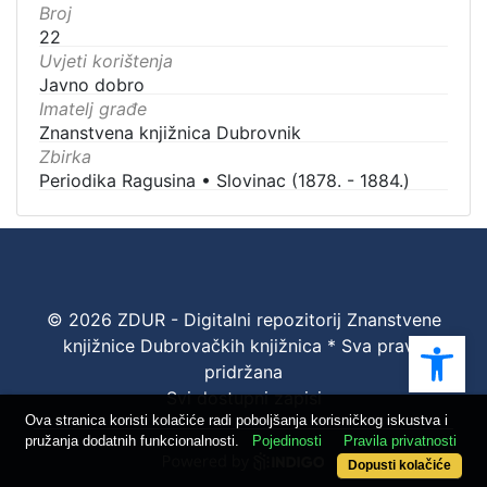
Broj
22
Uvjeti korištenja
Javno dobro
Imatelj građe
Znanstvena knjižnica Dubrovnik
Zbirka
Periodika Ragusina
•
Slovinac (1878. - 1884.)
© 2026 ZDUR - Digitalni repozitorij Znanstvene
Ope
knjižnice Dubrovačkih knjižnica * Sva prava
pridržana
Svi dostupni zapisi
Ova stranica koristi kolačiće radi poboljšanja korisničkog iskustva i
pružanja dodatnih funkcionalnosti.
Pojedinosti
Pravila privatnosti
Dopusti kolačiće