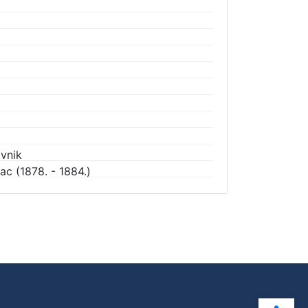
vnik
ac (1878. - 1884.)
Ope