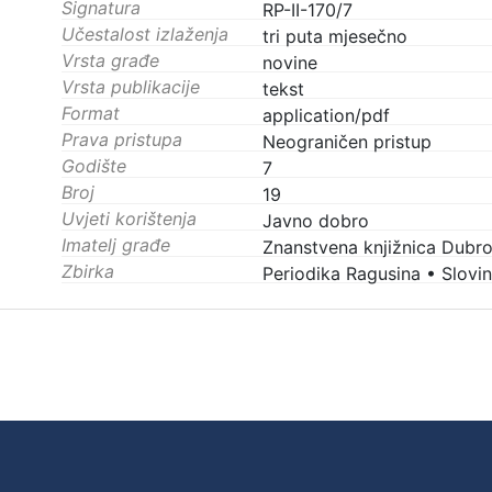
Signatura
RP-II-170/7
Učestalost izlaženja
tri puta mjesečno
Vrsta građe
novine
Vrsta publikacije
tekst
Format
application/pdf
Prava pristupa
Neograničen pristup
Godište
7
Broj
19
Uvjeti korištenja
Javno dobro
Imatelj građe
Znanstvena knjižnica Dubro
Zbirka
Periodika Ragusina
•
Slovin