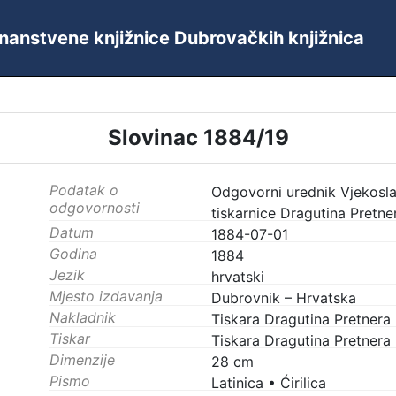
 Znanstvene knjižnice Dubrovačkih knjižnica
Slovinac 1884/19
Podatak o
Odgovorni urednik Vjekoslav
odgovornosti
tiskarnice Dragutina Pretne
Datum
1884-07-01
Godina
1884
Jezik
hrvatski
Mjesto izdavanja
Dubrovnik – Hrvatska
Nakladnik
Tiskara Dragutina Pretnera
Tiskar
Tiskara Dragutina Pretnera
Dimenzije
28 cm
Pismo
Latinica
•
Ćirilica