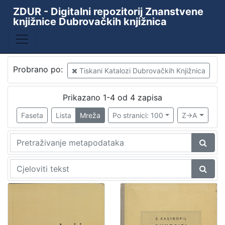
ZDUR - Digitalni repozitorij Znanstvene
knjižnice Dubrovačkih knjižnica
Baza
ZKD - ZDUR
3
Probrano po:
Tiskani Katalozi Dubrovačkih Knjižnica
[
Prikazano 1-4 od 4 zapisa
1
]
Faseta
Lista
Mreža
Po stranici: 100
Z->A
Godina
1954
1
1998
1
1999
1
[