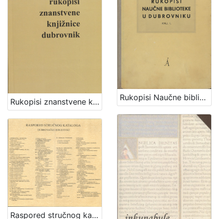
3
]
Rukopisi Naučne biblioteke u Dubrovniku : Knj. 1: Rukopisi na hrvatskom ili srpskom jeziku / Stjepan Kastropil
Rukopisi znanstvene knjižnice Dubrovnik : Knjiga II: Rukopisi na stranim jezicima = Catalogus codicum manuscriptorum qui in Bibliotheca Rhacusina liberalium artium asserbantur /
Raspored stručnog kataloga Dubrovačke biblioteke