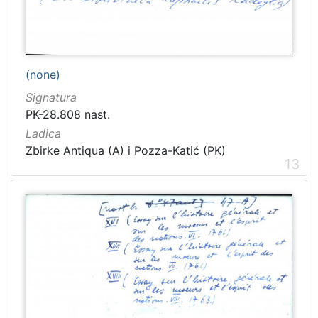
[
(none)
1
5
Signatura
4
PK-28.808 nast.
]
Ladica
Ladica
Zbirke Antiqua (A) i Pozza-Katić (PK)
13
Zbirka Collegium Ragusinum (CR)
5714
Zbirke Antiqua (A) i Pozza-Katić (PK)
4723
[
2
]