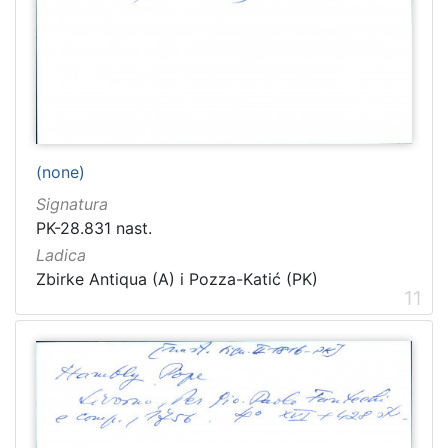
1481
2
1482
2
[
1
(none)
2
1
Signatura
]
PK-28.831 nast.
Naslov
Ladica
serijske
Zbirke Antiqua (A) i Pozza-Katić (PK)
11
publikacije
Crvena Hrvatska
1460
Dubrovnik
1232
Narodna svijest
1095
Prava Crvena Hrvatska
712
Dubrovački list
235