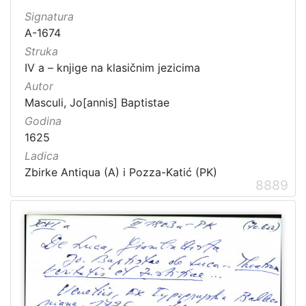
Signatura
A-1674
Struka
IV a – knjige na klasičnim jezicima
Autor
Masculi, Jo[annis] Baptistae
Godina
1625
Ladica
Zbirke Antiqua (A) i Pozza-Katić (PK)
8889