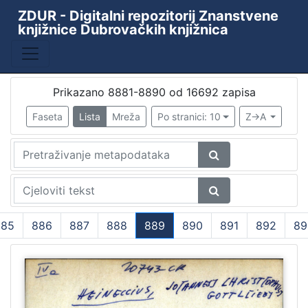
ZDUR - Digitalni repozitorij Znanstvene
knjižnice Dubrovačkih knjižnica
Baza
Kataložni listići starih i rijetkih knjiga
10438
ZKD - ZDUR
6110
Prikazano 8881-8890 od 16692 zapisa
Periodika Ragusina
2
Faseta
Lista
Mreža
Po stranici: 10
Z->A
Knjižnica
1
[
4
]
885
886
887
888
889
890
891
892
89
Godina
(current)
9th decade of the 19th century
1
1478
1
1480
1