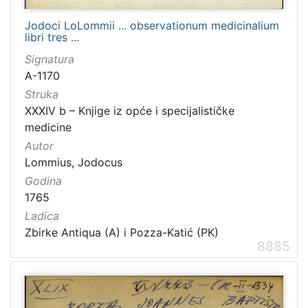
Jodoci LoLommii ... observationum medicinalium
libri tres ...
Signatura
A-1170
Struka
XXXIV b – Knjige iz opće i specijalističke
medicine
Autor
Lommius, Jodocus
Godina
1765
Ladica
Zbirke Antiqua (A) i Pozza-Katić (PK)
8885