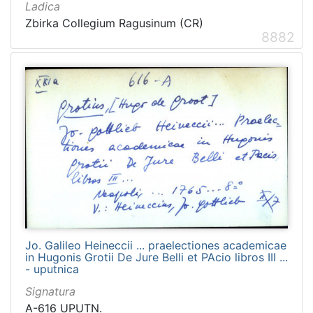
Ladica
Zbirka Collegium Ragusinum (CR)
8882
[
1
5
4
]
Ladica
Zbirka Collegium Ragusinum (CR)
5714
Zbirke Antiqua (A) i Pozza-Katić (PK)
4723
[
Jo. Galileo Heineccii ... praelectiones academicae
in Hugonis Grotii De Jure Belli et PAcio libros III ...
2
- uputnica
]
Signatura
A-616 UPUTN.