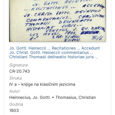
Rad
127
Dubrovnik (1922-23)
113
Il tascapane in Dalmazia
113
Dubrovačka tribuna
110
Dubrava
89
Narod (1919-1922)
44
Jo. Gottl. Heineccii ... Recitationes ... Accedunt
Jo. Christ. Gottl. Heineccii commentarius ...
Dalmatien
41
Christiani Thomasii delineatio historiae juris ...
Slovinac 1883
37
Signatura
Slovinac 1882
37
CR-20.743
Slovinac 1884
37
Struka
Jugosloven
36
IV a – knjige na klasičnim jezicima
Autor
L'avvenire
35
Heinnecius, Jo. Gottl.
•
Thomasius, Christian
Epidauritano
30
Godina
Hrvatska Dubrava
26
1803
Slovinac 1879
25