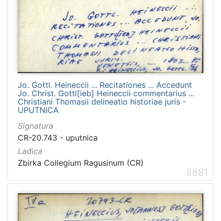
1481
2
1482
2
[
1
Jo. Gottl. Heineccii ... Recitationes ... Accedunt
2
Jo. Christ. Gottl[ieb] Heineccii commentarius ...
1
Christiani Thomasii delineatio historiae juris -
]
UPUTNICA
Naslov
Signatura
serijske
CR-20.743 - uputnica
publikacije
Ladica
Crvena Hrvatska
1460
Zbirka Collegium Ragusinum (CR)
8881
Dubrovnik
1232
Narodna svijest
1095
Prava Crvena Hrvatska
712
Dubrovački list
235