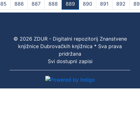
885
886
887
888
889
890
891
892
89
(current)
© 2026 ZDUR - Digitalni repozitorij Znanstvene
knjižnice Dubrovačkih knjižnica * Sva prava
pridržana
Svi dostupni zapisi