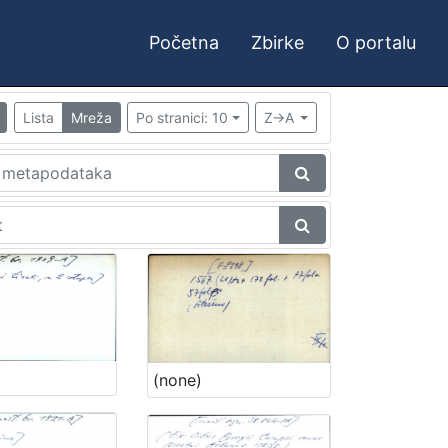
Početna
Zbirke
O portalu
Lista
Mreža
Po stranici: 10
Z->A
(none)