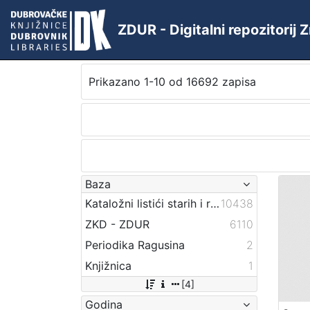
ZDUR - Digitalni repozitorij
Prikazano 1-10 od 16692 zapisa
Baza
Kataložni listići starih i rijetkih knjiga
10438
ZKD - ZDUR
6110
Periodika Ragusina
2
Knjižnica
1
[4]
Godina