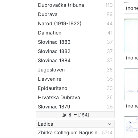
Dubrovačka tribuna
110
(non
Dubrava
89
Narod (1919-1922)
44
Dalmatien
41
Slovinac 1883
37
Slovinac 1882
37
(non
Slovinac 1884
37
Jugosloven
36
L'avvenire
35
Epidauritano
30
Hrvatska Dubrava
26
(non
Slovinac 1879
25
[154]
Ladica
Zbirka Collegium Ragusinum (CR)
5714