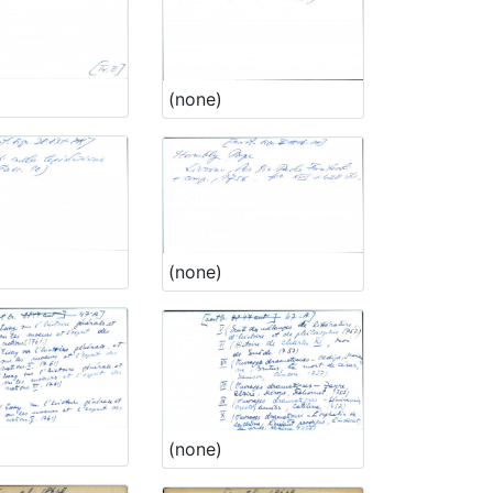
(none)
(none)
(none)