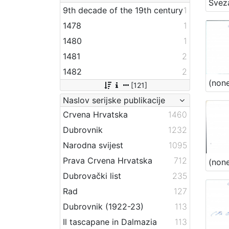
Svez
9th decade of the 19th century
1
1478
1
1480
1
1481
2
1482
2
(non
[121]
Naslov serijske publikacije
Crvena Hrvatska
1460
Dubrovnik
1232
Narodna svijest
1095
Prava Crvena Hrvatska
712
(non
Dubrovački list
235
Rad
127
Dubrovnik (1922-23)
113
Il tascapane in Dalmazia
113