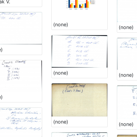
ak V.
(none)
(none)
e)
(none)
(none)
e)
(none)
(none)