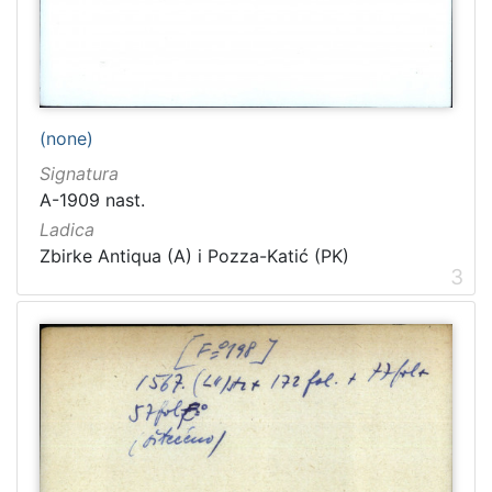
[
1
(none)
5
4
Signatura
]
A-1909 nast.
Ladica
Ladica
Zbirka Collegium Ragusinum (CR)
5714
Zbirke Antiqua (A) i Pozza-Katić (PK)
3
Zbirke Antiqua (A) i Pozza-Katić (PK)
4723
[
2
]