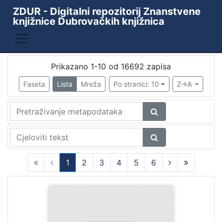
ZDUR - Digitalni repozitorij Znanstvene
knjižnice Dubrovačkih knjižnica
Baza
Kataložni listići starih i rijetkih knjiga
10438
ZKD - ZDUR
6110
Prikazano 1-10 od 16692 zapisa
Periodika Ragusina
2
Faseta
Lista
Mreža
Po stranici: 10
Z->A
Knjižnica
1
[
4
]
1
2
3
4
5
6
Godina
(current)
9th decade of the 19th century
1
1478
1
1480
1