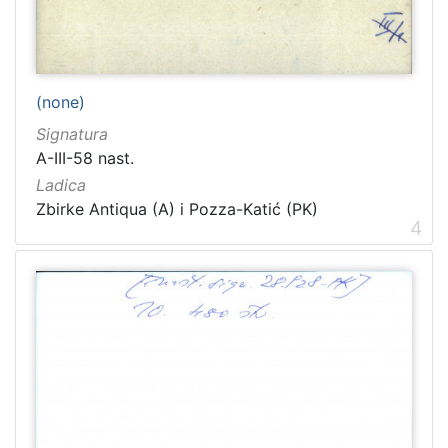
(none)
Signatura
A-III-58 nast.
Ladica
Zbirke Antiqua (A) i Pozza-Katić (PK)
4