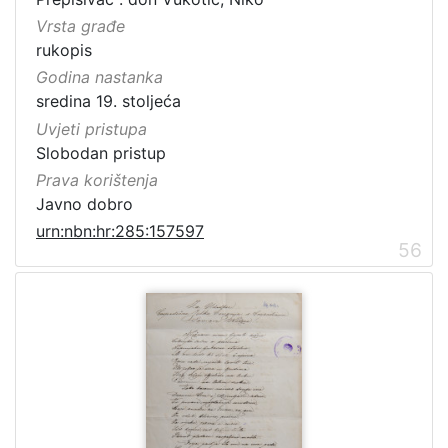
Vrsta građe
rukopis
Godina nastanka
sredina 19. stoljeća
Uvjeti pristupa
Slobodan pristup
Prava korištenja
Javno dobro
urn:nbn:hr:285:157597
56