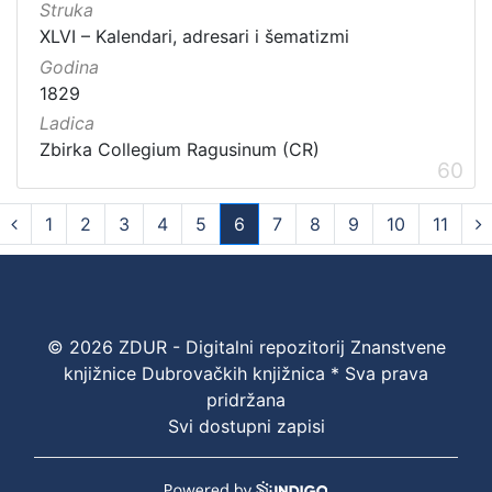
Struka
XLVI – Kalendari, adresari i šematizmi
Godina
1829
Ladica
Zbirka Collegium Ragusinum (CR)
60
1
2
3
4
5
6
7
8
9
10
11
(current)
© 2026 ZDUR - Digitalni repozitorij Znanstvene
knjižnice Dubrovačkih knjižnica * Sva prava
pridržana
Svi dostupni zapisi