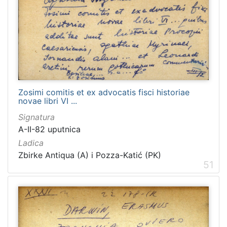
1481
2
1482
2
[
1
2
Zosimi comitis et ex advocatis fisci historiae
novae libri VI ...
1
]
Signatura
Naslov
A-II-82 uputnica
serijske
Ladica
publikacije
Zbirke Antiqua (A) i Pozza-Katić (PK)
51
Crvena Hrvatska
1460
Dubrovnik
1232
Narodna svijest
1095
Prava Crvena Hrvatska
712
Dubrovački list
235