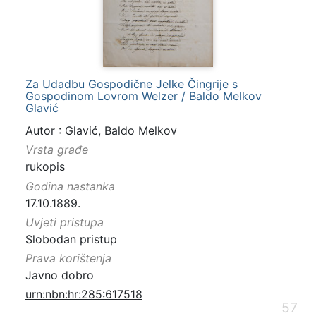
Za Udadbu Gospodične Jelke Čingrije s
Gospodinom Lovrom Welzer / Baldo Melkov
Glavić
Autor : Glavić, Baldo Melkov
Vrsta građe
rukopis
Godina nastanka
17.10.1889.
Uvjeti pristupa
Slobodan pristup
Prava korištenja
Javno dobro
urn:nbn:hr:285:617518
57