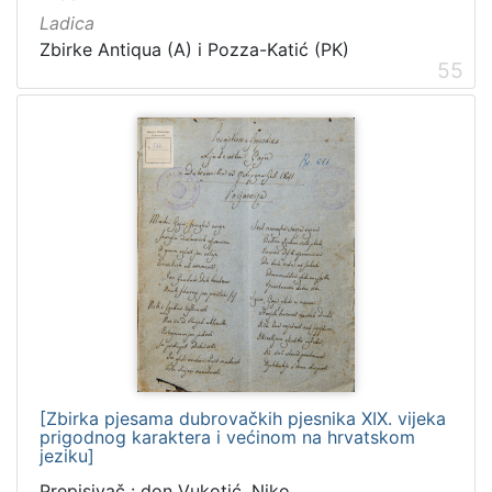
Ladica
Zbirke Antiqua (A) i Pozza-Katić (PK)
55
[Zbirka pjesama dubrovačkih pjesnika XIX. vijeka
prigodnog karaktera i većinom na hrvatskom
jeziku]
Prepisivač : don Vukotić, Niko