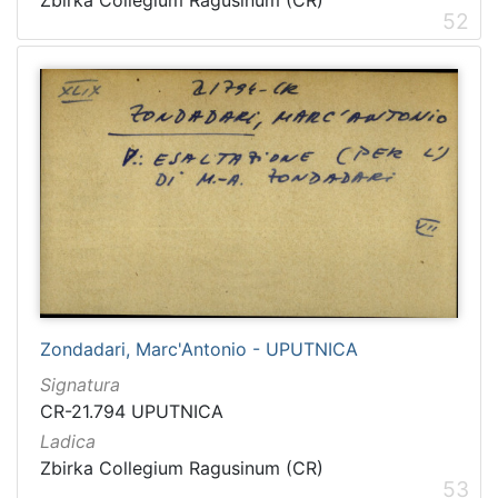
52
[
1
5
4
]
Ladica
Zbirka Collegium Ragusinum (CR)
5714
Zbirke Antiqua (A) i Pozza-Katić (PK)
4723
Zondadari, Marc'Antonio - UPUTNICA
Signatura
[
CR-21.794 UPUTNICA
2
]
Ladica
Zbirka Collegium Ragusinum (CR)
53