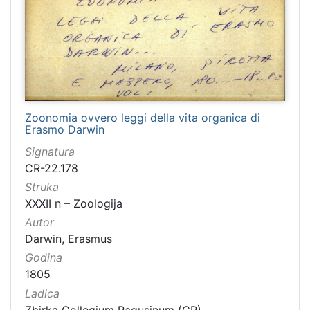
Rad
127
Il tascapane in Dalmazia
113
Dubrovnik (1922-23)
113
Dubrovačka tribuna
110
Dubrava
89
Zoonomia ovvero leggi della vita organica di
Narod (1919-1922)
44
Erasmo Darwin
Dalmatien
41
Signatura
Slovinac 1884
37
CR-22.178
Slovinac 1883
37
Struka
XXXII n – Zoologija
Slovinac 1882
37
Autor
Jugosloven
36
Darwin, Erasmus
L'avvenire
35
Godina
Epidauritano
30
1805
Hrvatska Dubrava
26
Ladica
Slovinac 1879
25
Zbirka Collegium Ragusinum (CR)