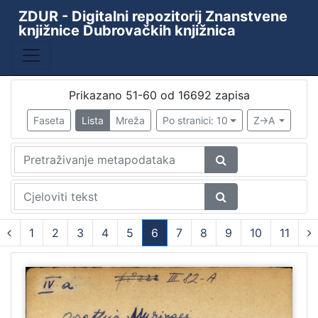
ZDUR - Digitalni repozitorij Znanstvene
knjižnice Dubrovačkih knjižnica
Baza
Kataložni listići starih i rijetkih knjiga
10438
ZKD - ZDUR
6110
Prikazano 51-60 od 16692 zapisa
Periodika Ragusina
2
Faseta
Lista
Mreža
Po stranici: 10
Z->A
Knjižnica
1
[
4
]
1
2
3
4
5
6
7
8
9
10
11
Godina
(current)
9th decade of the 19th century
1
1478
1
1480
1