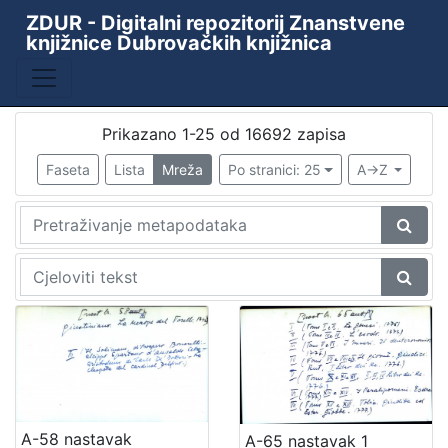
ZDUR - Digitalni repozitorij Znanstvene
knjižnice Dubrovačkih knjižnica
Baza
Kataložni listići starih i rijetkih knjiga
10438
ZKD - ZDUR
6110
Prikazano 1-25 od 16692 zapisa
Periodika Ragusina
2
Faseta
Lista
Mreža
Po stranici: 25
A->Z
Knjižnica
1
[
4
]
Godina
9th decade of the 19th century
1
1478
1
1480
1
A-58 nastavak
A-65 nastavak 1