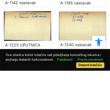
A-1142 nastavak
A-1195 nastavak
Ope
A-1240 nastavak
A-1225 UPUTNICA
Ova stranica koristi kolačiće radi poboljšanja korisničkog iskustva i
pružanja dodatnih funkcionalnosti.
Pojedinosti
Pravila privatnosti
Dopusti kolačiće
A-1265 nastavak
A-1478 nastavak