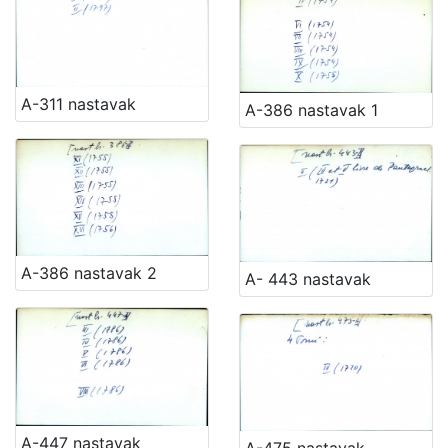
[
A-311 nastavak
A-386 nastavak 1
1
5
4
]
Ladica
Zbirka Collegium Ragusinum (CR)
5714
Zbirke Antiqua (A) i Pozza-Katić (PK)
4723
A-386 nastavak 2
A- 443 nastavak
[
2
]
A-447 nastavak
A-475 nastavak