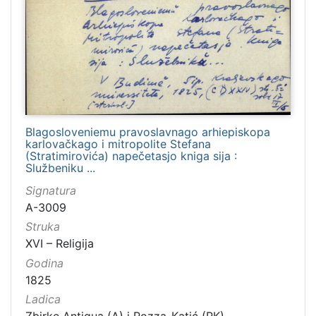
1481
2
1482
2
[
1
2
Blagosloveniemu pravoslavnago arhiepiskopa
1
karlovačkago i mitropolite Stefana
]
(Stratimirovića) napečetasjo kniga sija :
Službeniku ...
Naslov
Signatura
serijske
A-3009
publikacije
Struka
Crvena Hrvatska
1460
XVI – Religija
Dubrovnik
1232
Godina
Narodna svijest
1095
1825
Prava Crvena Hrvatska
712
Ladica
Dubrovački list
235
Zbirke Antiqua (A) i Pozza-Katić (PK)