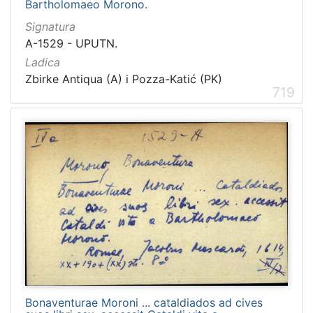
Bartholomaeo Morono.
Signatura
A-1529 - UPUTN.
Ladica
Zbirke Antiqua (A) i Pozza-Katić (PK)
719
Bonaventurae Moroni ... cataldiados ad cives