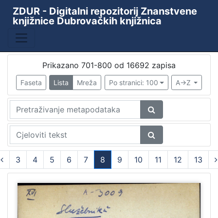
ZDUR - Digitalni repozitorij Znanstvene
knjižnice Dubrovačkih knjižnica
Baza
Kataložni listići starih i rijetkih knjiga
10438
ZKD - ZDUR
6110
Prikazano 701-800 od 16692 zapisa
Periodika Ragusina
2
Faseta
Lista
Mreža
Po stranici: 100
A->Z
Knjižnica
1
[
4
]
3
4
5
6
7
8
9
10
11
12
13
Godina
(current)
9th decade of the 19th century
1
1478
1
1480
1