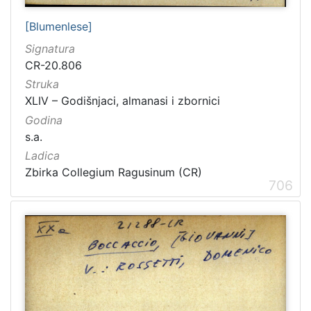
[Blumenlese]
Signatura
CR-20.806
Struka
XLIV – Godišnjaci, almanasi i zbornici
Godina
s.a.
Ladica
Zbirka Collegium Ragusinum (CR)
706