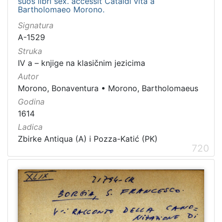
suos libri sex. accessit Cataldi vita a
Bartholomaeo Morono.
Signatura
A-1529
Struka
IV a – knjige na klasičnim jezicima
Autor
Morono, Bonaventura
•
Morono, Bartholomaeus
Godina
1614
Ladica
Zbirke Antiqua (A) i Pozza-Katić (PK)
720