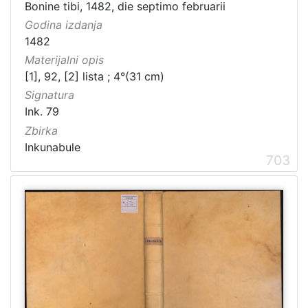
Bonine tibi, 1482, die septimo februarii
Godina izdanja
1482
Materijalni opis
[1], 92, [2] lista ; 4°(31 cm)
Signatura
Ink. 79
Zbirka
Inkunabule
703