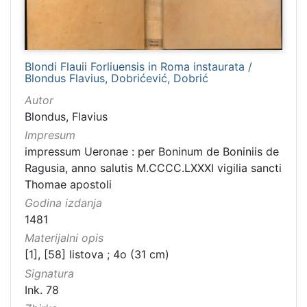
Blondi Flauii Forliuensis in Roma instaurata /
Blondus Flavius, Dobrićević, Dobrić
Autor
Blondus, Flavius
Impresum
impressum Ueronae : per Boninum de Boniniis de
Ragusia, anno salutis M.CCCC.LXXXI vigilia sancti
Thomae apostoli
Godina izdanja
1481
Materijalni opis
[1], [58] listova ; 4o (31 cm)
Signatura
Ink. 78