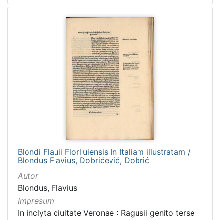
[
1
5
4
]
Ladica
Zbirka Collegium Ragusinum (CR)
5714
Zbirke Antiqua (A) i Pozza-Katić (PK)
4723
Blondi Flauii Florliuiensis In Italiam illustratam /
Blondus Flavius, Dobrićević, Dobrić
[
Autor
2
Blondus, Flavius
]
Impresum
In inclyta ciuitate Veronae : Ragusii genito terse