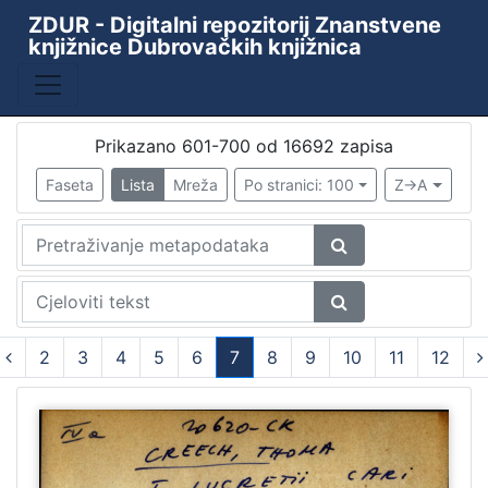
ZDUR - Digitalni repozitorij Znanstvene
knjižnice Dubrovačkih knjižnica
Baza
Kataložni listići starih i rijetkih knjiga
10438
ZKD - ZDUR
6110
Prikazano 601-700 od 16692 zapisa
Periodika Ragusina
2
Faseta
Lista
Mreža
Po stranici: 100
Z->A
Knjižnica
1
[
4
]
2
3
4
5
6
7
8
9
10
11
12
Godina
(current)
9th decade of the 19th century
1
1478
1
1480
1