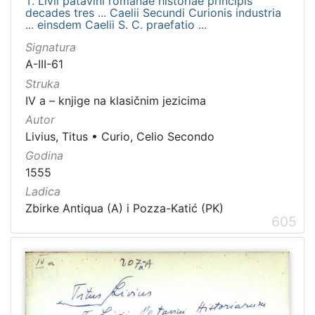
T. Livii patavini romanae historiae principis
decades tres ... Caelii Secundi Curionis industria
... einsdem Caelii S. C. praefatio ...
Signatura
A-III-61
Struka
IV a – knjige na klasičnim jezicima
Autor
Livius, Titus
•
Curio, Celio Secondo
Godina
1555
Ladica
Zbirke Antiqua (A) i Pozza-Katić (PK)
605