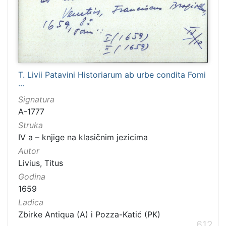
T. Livii Patavini Historiarum ab urbe condita Fomi
...
Signatura
A-1777
Struka
IV a – knjige na klasičnim jezicima
Autor
Livius, Titus
Godina
1659
Ladica
Zbirke Antiqua (A) i Pozza-Katić (PK)
612