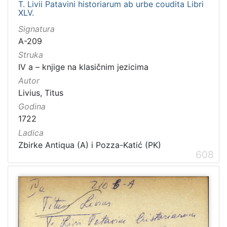
T. Livii Patavini historiarum ab urbe coudita Libri
XLV.
Signatura
A-209
Struka
IV a – knjige na klasičnim jezicima
Autor
Livius, Titus
Godina
1722
Ladica
Zbirke Antiqua (A) i Pozza-Katić (PK)
608