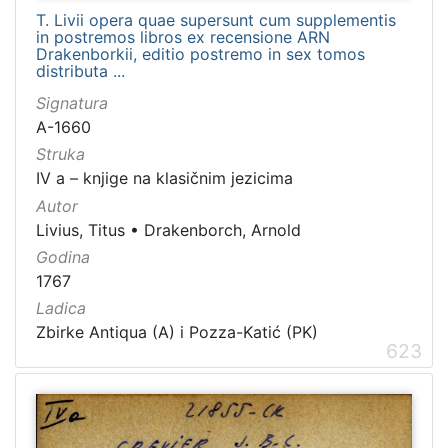
T. Livii opera quae supersunt cum supplementis
in postremos libros ex recensione ARN
Drakenborkii, editio postremo in sex tomos
distributa ...
Signatura
A-1660
Struka
IV a – knjige na klasičnim jezicima
Autor
Livius, Titus
•
Drakenborch, Arnold
Godina
1767
Ladica
Zbirke Antiqua (A) i Pozza-Katić (PK)
623