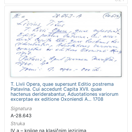
T. Livii Opera, quae supersunt Editio postrema
Patavina. Cui accedunt Capita XVII. quae
hactenus deriderabantur, Aduotationes variorum
excerptae ex editione Oxoniendi A... 1708
Signatura
A-28.643
Struka
IV a – knjige na klasičnim jezicima