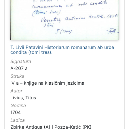
T. Livii Patavini Historiarum romanarum ab urbe
condita (tomi tres).
Signatura
A-207 a
Struka
IV a – knjige na klasičnim jezicima
Autor
Livius, Titus
Godina
1704
Ladica
Zbirke Antiqua (A) i Pozza-Katić (PK)