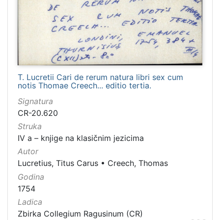
Rad
127
Dubrovnik (1922-23)
113
Il tascapane in Dalmazia
113
Dubrovačka tribuna
110
Dubrava
89
T. Lucretii Cari de rerum natura libri sex cum
notis Thomae Creech... editio tertia.
Narod (1919-1922)
44
Signatura
Dalmatien
41
CR-20.620
Slovinac 1883
37
Struka
Slovinac 1882
37
IV a – knjige na klasičnim jezicima
Slovinac 1884
37
Autor
Jugosloven
36
Lucretius, Titus Carus
•
Creech, Thomas
L'avvenire
35
Godina
1754
Epidauritano
30
Ladica
Hrvatska Dubrava
26
Zbirka Collegium Ragusinum (CR)
Slovinac 1879
25