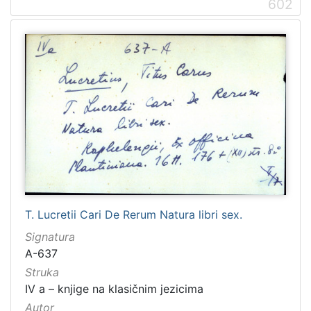
602
[
1
5
4
]
Ladica
Zbirka Collegium Ragusinum (CR)
5714
Zbirke Antiqua (A) i Pozza-Katić (PK)
4723
T. Lucretii Cari De Rerum Natura libri sex.
Signatura
[
A-637
2
Struka
]
IV a – knjige na klasičnim jezicima
Autor