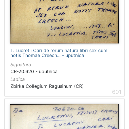
1481
2
1482
2
[
1
T. Lucretii Cari de rerum natura libri sex cum
2
notis Thomae Creech... - uputnica
1
]
Signatura
CR-20.620 - uputnica
Naslov
serijske
Ladica
publikacije
Zbirka Collegium Ragusinum (CR)
601
Crvena Hrvatska
1460
Dubrovnik
1232
Narodna svijest
1095
Prava Crvena Hrvatska
712
Dubrovački list
235