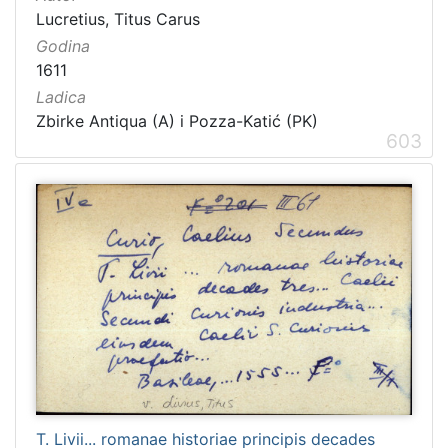
Lucretius, Titus Carus
Godina
1611
Ladica
Zbirke Antiqua (A) i Pozza-Katić (PK)
603
T. Livii... romanae historiae principis decades