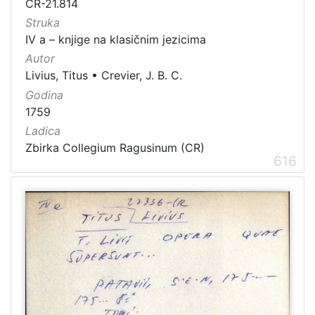
CR-21.814
Struka
IV a – knjige na klasičnim jezicima
Autor
Livius, Titus
•
Crevier, J. B. C.
Godina
1759
Ladica
Zbirka Collegium Ragusinum (CR)
616