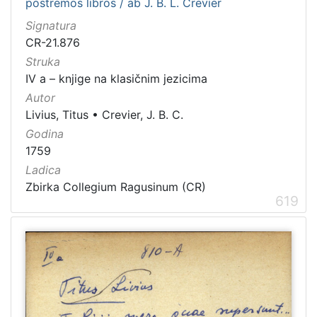
postremos libros / ab J. B. L. Crevier
Signatura
CR-21.876
Struka
IV a – knjige na klasičnim jezicima
Autor
Livius, Titus
•
Crevier, J. B. C.
Godina
1759
Ladica
Zbirka Collegium Ragusinum (CR)
619