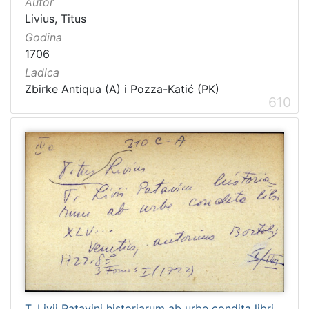
Autor
Livius, Titus
Godina
1706
Ladica
Zbirke Antiqua (A) i Pozza-Katić (PK)
610
T. Livii Patavini historiarum ab urbe condita libri