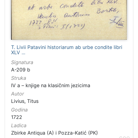
T. Livii Patavini historiarum ab urbe condite libri
XLV ...
Signatura
A-209 b
Struka
IV a – knjige na klasičnim jezicima
Autor
Livius, Titus
Godina
1722
Ladica
Zbirke Antiqua (A) i Pozza-Katić (PK)