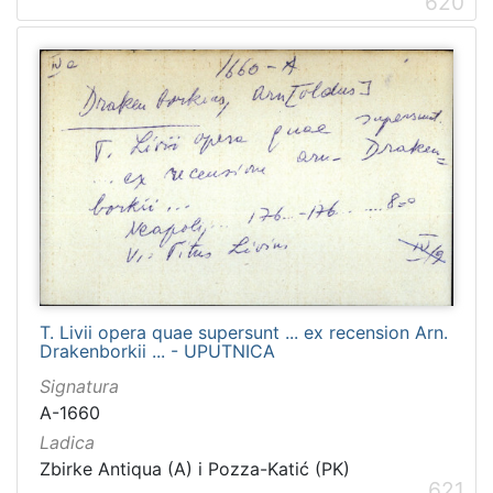
620
T. Livii opera quae supersunt ... ex recension Arn.
Drakenborkii ... - UPUTNICA
Signatura
A-1660
Ladica
Zbirke Antiqua (A) i Pozza-Katić (PK)
621