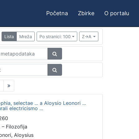
Početna
Zbirke
O portalu
Lista
Mreža
Po stranici: 100
Z->A
hia, selectae ... a Aloysio Leonori ...
ali electricismo ...
260
I – Filozofija
onori, Aloysius