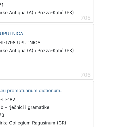
71
irke Antiqua (A) i Pozza-Katić (PK)
705
e UPUTNICA
-II-1798 UPUTNICA
irke Antiqua (A) i Pozza-Katić (PK)
706
seu promptuarium dictionum...
-III-182
 b – rječnici i gramatike
73
irka Collegium Ragusinum (CR)