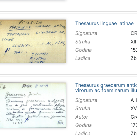
Thesaurus linguae latinae
Signatura
CR
Struka
XII
Godina
15
Ladica
Zb
Thesaurus graecarum antiqu
virorum ac foeminarum illu
Signatura
A-I
Struka
XV
Autor
Gr
Godina
17
Ladica
Zb