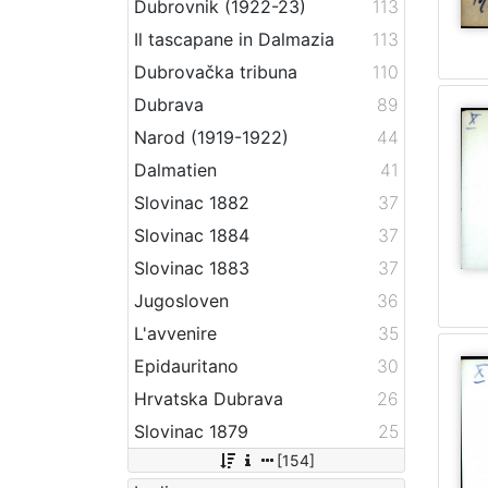
Dubrovnik (1922-23)
113
Il tascapane in Dalmazia
113
Dubrovačka tribuna
110
Dubrava
89
Narod (1919-1922)
44
Dalmatien
41
Slovinac 1882
37
Slovinac 1884
37
Slovinac 1883
37
Jugosloven
36
L'avvenire
35
Epidauritano
30
Hrvatska Dubrava
26
Slovinac 1879
25
[154]