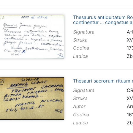
Thesaurus antiquitatum Ro
continentur ... congestus 
Signatura
A-I
Struka
XV
Godina
17
Ladica
Zb
Thesauri sacrorum rituum e
Signatura
CR
Struka
XVI
Autor
Ar
Godina
16
Ladica
Zb