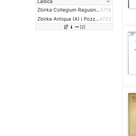
Ladica
Zbirka Collegium Ragusinum (CR)
5714
Zbirke Antiqua (A) i Pozza-Katić (PK)
4723
[2]