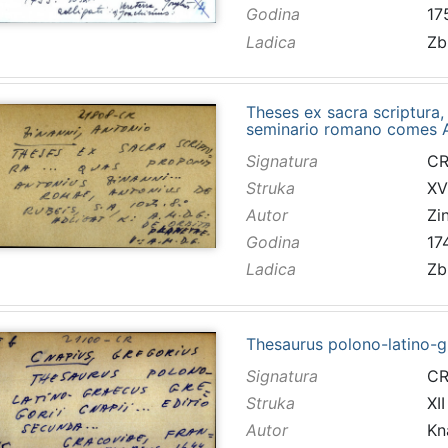
Godina
17
Ladica
Zb
Theses ex sacra scriptura
seminario romano comes A
Signatura
CR
Struka
XVI
Autor
Zi
Godina
17
Ladica
Zb
Thesaurus polono-latino-gr
Signatura
CR
Struka
XII
Autor
Kn