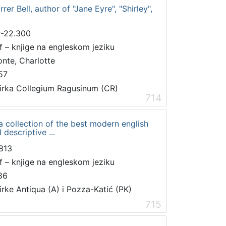
er Bell, author of "Jane Eyre", "Shirley",
-22.300
 f – knjige na engleskom jeziku
onte, Charlotte
57
irka Collegium Ragusinum (CR)
714
 a collection of the best modern english
descriptive ...
813
 f – knjige na engleskom jeziku
86
irke Antiqua (A) i Pozza-Katić (PK)
715