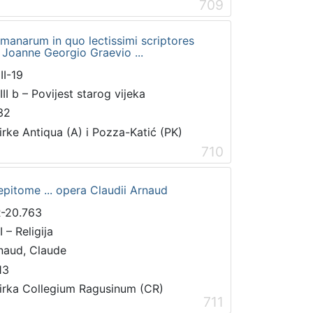
709
manarum in quo lectissimi scriptores
a Joanne Georgio Graevio ...
II-19
III b – Povijest starog vijeka
32
irke Antiqua (A) i Pozza-Katić (PK)
710
pitome ... opera Claudii Arnaud
-20.763
 – Religija
naud, Claude
13
irka Collegium Ragusinum (CR)
711