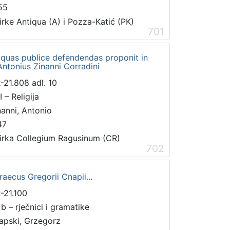
55
irke Antiqua (A) i Pozza-Katić (PK)
701
, quas publice defendendas proponit in
ntonius Zinanni Corradini
-21.808 adl. 10
 – Religija
nanni, Antonio
47
irka Collegium Ragusinum (CR)
702
aecus Gregorii Cnapii...
-21.100
 b – rječnici i gramatike
apski, Grzegorz