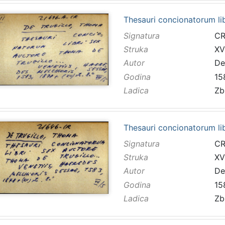
Thesauri concionatorum li
Signatura
CR
Struka
XVI
Autor
De
Godina
15
Ladica
Zb
Thesauri concionatorum li
Signatura
CR
Struka
XVI
Autor
De
Godina
15
Ladica
Zb