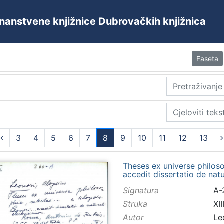
 Znanstvene knjižnice Dubrovačkih knjižnica
Faseta
3
4
5
6
7
8
9
10
11
12
13
(current)
Theses ex universe philosop
accedit dissertatio de natur
Signatura
A-
Struka
XII
Autor
Le