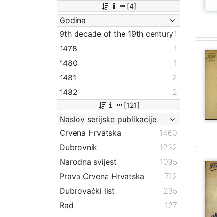
[4]
Godina
9th decade of the 19th century
1
1478
1
1480
1
1481
2
1482
2
[121]
Naslov serijske publikacije
Crvena Hrvatska
1460
Dubrovnik
1232
Narodna svijest
1095
Prava Crvena Hrvatska
712
Dubrovački list
235
Rad
127