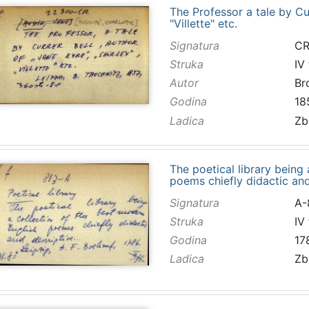
The Professor a tale by Curr
"Villette" etc.
Signatura
CR
Struka
IV
Autor
Br
Godina
18
Ladica
Zb
The poetical library being
poems chiefly didactic and 
Signatura
A-
Struka
IV
Godina
17
Ladica
Zb