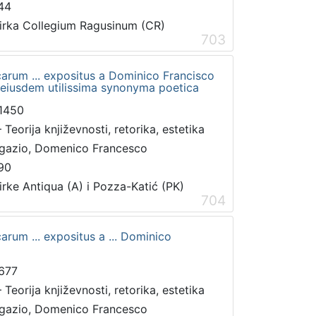
44
irka Collegium Ragusinum (CR)
703
arum ... expositus a Dominico Francisco
 eiusdem utilissima synonyma poetica
1450
 Teorija književnosti, retorika, estetika
gazio, Domenico Francesco
90
irke Antiqua (A) i Pozza-Katić (PK)
704
rum ... expositus a ... Dominico
677
 Teorija književnosti, retorika, estetika
gazio, Domenico Francesco