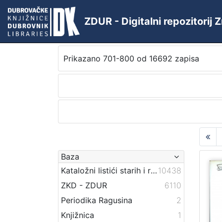
ZDUR - Digitalni repozitorij
Prikazano 701-800 od 16692 zapisa
Baza
Kataložni listići starih i rijetkih knjiga
10438
ZKD - ZDUR
6110
Periodika Ragusina
2
Knjižnica
1