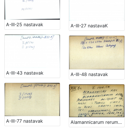
A-III-25 nastavak
A-III-27 nastavaK
A-III-43 nastavak
A-III-48 nastavak
A-III-77 nastavak
Alamannicarum rerum scriptores aliquot vetusti .... Tomus unus in duas partes tributes ...