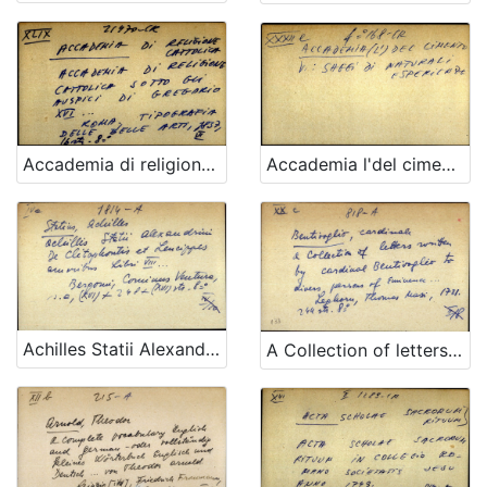
Accademia di religione cattolica sotto gli auspici di Gregorio XVI
Accademia l'del cimento
Achilles Statii Alexandrini De Clitophontis et Leucippes amoribus Libri VIII
A Collection of letters written by cardinal Bentivoglio to divers person of Eminence ...