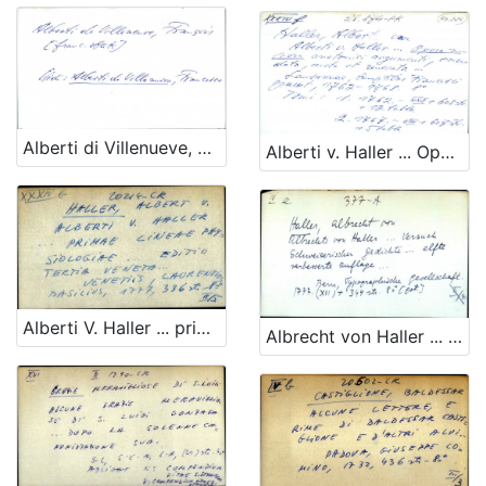
Alberti di Villenueve, Francois OPĆA UPUTNICA
Alberti v. Haller ... Opera minora anatomici emendata, aucta, et renovata ...
Alberti V. Haller ... primae lineae physiologiae ....
Albrecht von Haller ... versuch Schweizerischer gedichte ...