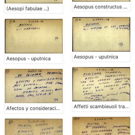
Aesopus constructus moralisatus et historiatus ...
(Aesopi fabulae ...)
Aesopus - uputnica
Aesopus - uputnica
Affetti scambieuoli tra' la Vergine Santissima, e' suoi deuoti ... ... Dati in luce da Tomaso Auriemma ... Diuisi in due parti ...
Afectos y consideraciones devotas ... por Francisco De Salazar