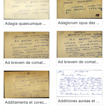
Adagiorum opus des Erasmi Roterdami
Adagia quaecumque Pauli Manucci studio ...
Ad brevem de comato et crispulo clerico diatribam... Additamentum... Auctore Jo. Josepho Paulovichio Lucichio...
Ad brevem de comato et crispulo clerico diatribam... Additamentum... Auctore Jo. Josepho Paulovichio Lucichio...
Additiones aureae et annotationes solemnes ad tres partes decisiorum Sacri Regii Consilii Neapolitani a D. Vincentio de Franchis ... auctore Flavio Amendola
Additamenta et corectiones ad Promptam bibliothecam Lucii Ferraris