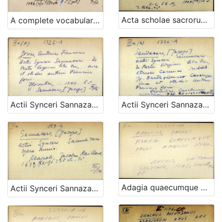
Acta scholae sacrorum rituum in collegio romano societatis jesu anno 1749
A complete vocabulary English and German oder vollstandig kleines Worterbuch Englisch und Deutsch
Actii Synceri Sannazarii ... De Partu Virginis libri tres, Etrusco carmine redditi Jo. Bartolomaeo Casaregio ... cura et studio Antonii Francisci Gorii ...
Actii Synceri Sannazarii ... De Partu Virginis libri tres ... cura et studio Antonii Francisci Gorii - UPUTNICA
Adagia quaecumque Pauli Manucci studio ...
Actii Synceri Sannazarii opera omnia