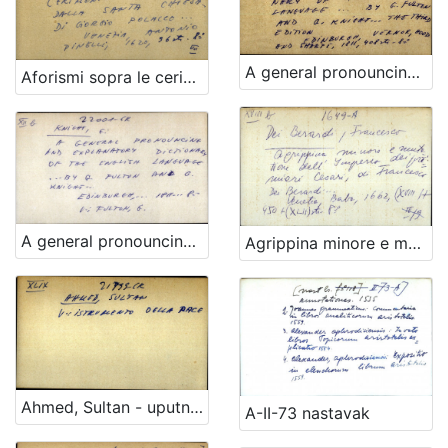
A general pronouncing and explanatory dictionary of the English language ... by G. Fulton and G. Knight
Aforismi sopra le cerimonie sacre usate dalla Santa Chiesa … di Giorgio Polacco ...
A general pronouncing and explanatory dictionary of the english language ... by G. Fulton and G. Knight - UPUTNICA
Agrippina minore e mutatione dell'imperio de' primieri Cesari, di Francesco dei Berardi ...
Ahmed, Sultan - uputnica
A-II-73 nastavak