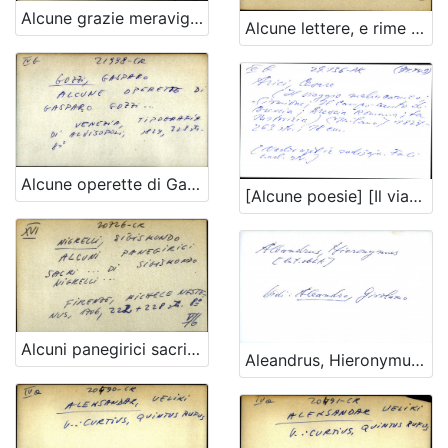
Alcune grazie meravigliose di s. Luigi Gonzaga ... dopo la solenne canonizzazione sua - ADLIGAT
Alcune lettere, e rime di Baldessar Castiglione e d' altri alvi ...
Alcune operette di Gasparo Gozzi
[Alcune poesie] [Il viaggio malinconico ....]
Alcuni panegirici sacri ... di Sigismundo Nigrelli ...
Aleandrus, Hieronymus OPĆA UPUTNICA