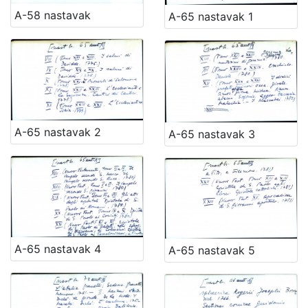
1481
2
A-58 nastavak
A-65 nastavak 1
1482
2
[
1
2
A-65 nastavak 2
A-65 nastavak 3
1
]
Naslov
serijske
publikacije
Crvena Hrvatska
1460
Dubrovnik
1232
A-65 nastavak 4
A-65 nastavak 5
Narodna svijest
1095
Prava Crvena Hrvatska
712
Dubrovački list
235