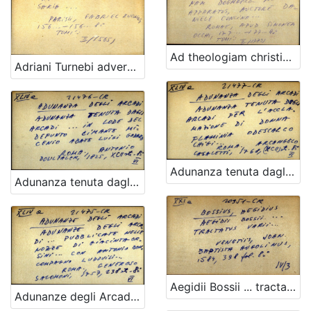
Ad theologiam christianam. Dogmatico moralem apparatus, auctore Daniele Concina...
Adriani Turnebi adversaria...
Adunanza tenuta dagli Arcadi per l'acclamazione di donna Flaminia Odescalco Ghigi ...
Adunanza tenuta dagli Arcadi ... in lode del defunto Cimante Micenio abate Luigi Godard
Aegidii Bossii ... tractatus varii
Adunanze degli Arcadi ... pubblicate nelle nozze di Giacinta Orsini ... con Antonio Boncompagno Ludovisi