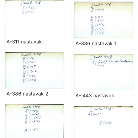
[
1
5
A-311 nastavak
A-386 nastavak 1
4
]
Ladica
Zbirka Collegium Ragusinum (CR)
5714
Zbirke Antiqua (A) i Pozza-Katić (PK)
4723
A-386 nastavak 2
A- 443 nastavak
[
2
]