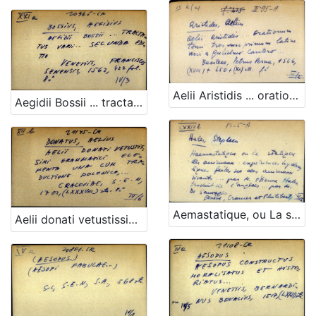
Aelii Aristidis ... orationum tomi tres nunc primum latine versi a Guilelmo Cantero ...
Aegidii Bossii ... tractatus varii ... secunda editio
Aemastatique, ou La statique des animaux : experiences hydrauliques faites sur des animaux vivans ... par mr. Etienne Hales traduit de l'anglois ... par mr. de Sauvages ...
Aelii donati vetustissimi grammatici elementa una cum traductione polonica