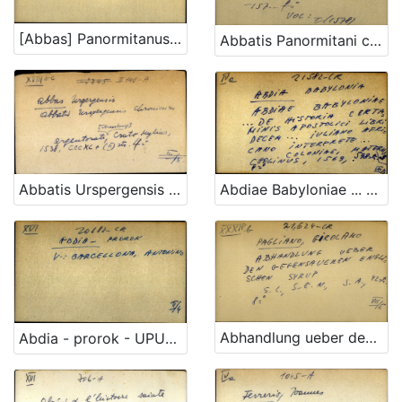
[Abbas] Panormitanus - uputnica
Abbatis Panormitani commentaria in decretalium libros...
Abdiae Babyloniae ... de historia certaminis apostolici libri decem ... Iuliano Africano interprete ...
Abbatis Urspergensis chronicum
Abhandlung ueber den gegensaueren englishen syrup
Abdia - prorok - UPUTNICA