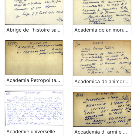
Academia de animorum immortalitate, ex sexto M. T. Ciceronis De Republica libro, enarratio : Jo. Ferrerio autore ...
Abrige de l'histoire sainte, par demandes et par reponses
Academia Petropolitana - uputnica
Academica de animorum immortalitate, ex sexto M.T. Ciceronis De Republica libro - UPUTNICA adlig.
Academie universelle des jeux,contenant les regles des jeux de Quadrille, & Quintille, de l'Hombre à trois ... Avec des instructions faciles pour aprendre à les bien jouer
Accademia d' armi e di lettere ... del collegio de' nobili della compagnia di gesu in Napoli