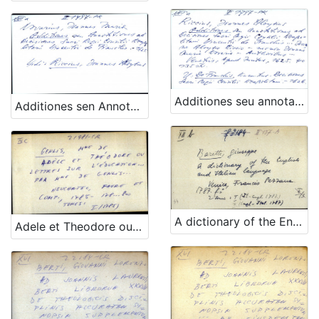
Additiones seu annotationes ad Decisiones Sacri Regii Consilii. Neapolitani Vincentii de Franchis ... Joanna Aloysio Riccio ... nec non Joanne Maria Novaria ... Anthoribus ...
Additiones sen Annotationes ad Decisiones Sacri Regii Consilii. Neapolitani Vincentii de Franchis. - UPUTNICA adligata
A dictionary of the English and Italian language
Adele et Theodore ou lettres sur l' education ... par mme de Genlis