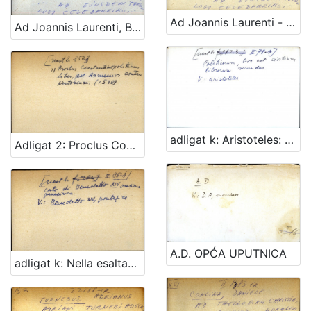
Ad Joannis Laurenti - dupli scan!!!
Ad Joannis Laurenti, Berti librorum XXXVII de theologicis disciplinis accuratam synopsim supplementum ab ejusdem theologo celebrrimo
adligat k: Aristoteles: Politicorum, hoc est civilium librorum secundus
Adligat 2: Proclus Constanstinopolitanus: liber ad Armenios contra Nestorium
A.D. OPĆA UPUTNICA
adligat k: Nella esaltazione al sommo pontificato di Benedetto XIV oratione panegirico