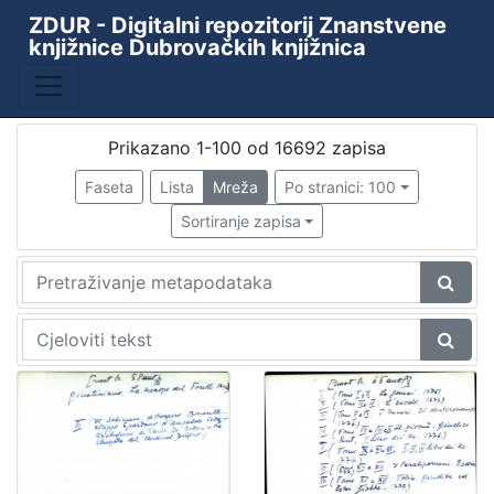
ZDUR - Digitalni repozitorij Znanstvene
knjižnice Dubrovačkih knjižnica
Baza
Kataložni listići starih i rijetkih knjiga
10438
ZKD - ZDUR
6110
Prikazano 1-100 od 16692 zapisa
Periodika Ragusina
2
Faseta
Lista
Mreža
Po stranici: 100
Knjižnica
1
Sortiranje zapisa
[
4
]
Godina
9th decade of the 19th century
1
1478
1
1480
1