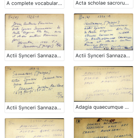
Acta scholae sacrorum rituum in collegio romano societatis jesu anno 1749
A complete vocabulary English and German oder vollstandig kleines Worterbuch Englisch und Deutsch
Actii Synceri Sannazarii ... De Partu Virginis libri tres, Etrusco carmine redditi Jo. Bartolomaeo Casaregio ... cura et studio Antonii Francisci Gorii ...
Actii Synceri Sannazarii ... De Partu Virginis libri tres ... cura et studio Antonii Francisci Gorii - UPUTNICA
Adagia quaecumque Pauli Manucci studio ...
Actii Synceri Sannazarii opera omnia