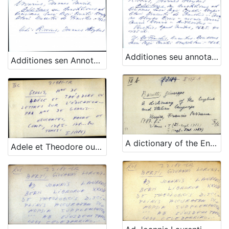
Additiones seu annotationes ad Decisiones Sacri Regii Consilii. Neapolitani Vincentii de Franchis ... Joanna Aloysio Riccio ... nec non Joanne Maria Novaria ... Anthoribus ...
Additiones sen Annotationes ad Decisiones Sacri Regii Consilii. Neapolitani Vincentii de Franchis. - UPUTNICA adligata
A dictionary of the English and Italian language
Adele et Theodore ou lettres sur l' education ... par mme de Genlis