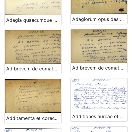
Adagiorum opus des Erasmi Roterdami
Adagia quaecumque Pauli Manucci studio ...
Ad brevem de comato et crispulo clerico diatribam... Additamentum... Auctore Jo. Josepho Paulovichio Lucichio...
Ad brevem de comato et crispulo clerico diatribam... Additamentum... Auctore Jo. Josepho Paulovichio Lucichio...
Additiones aureae et annotationes solemnes ad tres partes decisiorum Sacri Regii Consilii Neapolitani a D. Vincentio de Franchis ... auctore Flavio Amendola
Additamenta et corectiones ad Promptam bibliothecam Lucii Ferraris