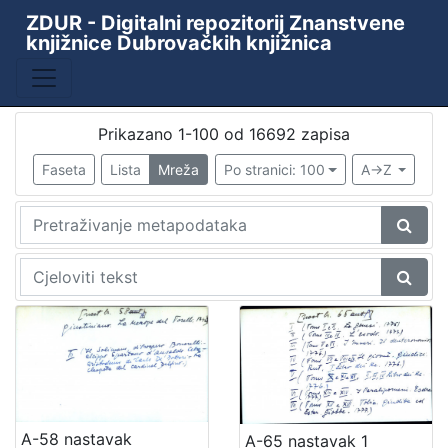
ZDUR - Digitalni repozitorij Znanstvene
knjižnice Dubrovačkih knjižnica
Baza
Kataložni listići starih i rijetkih knjiga
10438
ZKD - ZDUR
6110
Prikazano 1-100 od 16692 zapisa
Periodika Ragusina
2
Faseta
Lista
Mreža
Po stranici: 100
A->Z
Knjižnica
1
[
4
]
Godina
9th decade of the 19th century
1
1478
1
1480
1
A-58 nastavak
A-65 nastavak 1