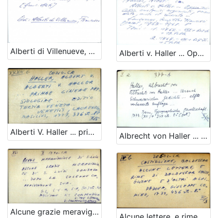
Alberti di Villenueve, Francois OPĆA UPUTNICA
Alberti v. Haller ... Opera minora anatomici emendata, aucta, et renovata ...
Alberti V. Haller ... primae lineae physiologiae ....
Albrecht von Haller ... versuch Schweizerischer gedichte ...
Alcune grazie meravigliose di s. Luigi Gonzaga ... dopo la solenne canonizzazione sua - ADLIGAT
Alcune lettere, e rime di Baldessar Castiglione e d' altri alvi ...