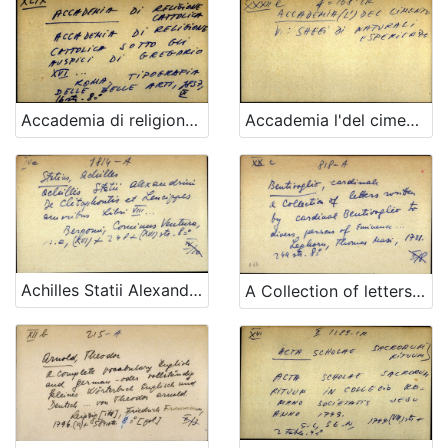
Accademia di religione cattolica sotto gli auspici di Gregorio XVI
Accademia l'del cimento
Achilles Statii Alexandrini De Clitophontis et Leucippes amoribus Libri VIII
A Collection of letters written by cardinal Bentivoglio to divers person of Eminence ...