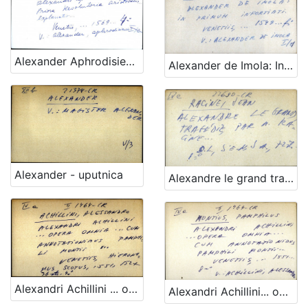
Alexander Aphrodisiensis in priora resolutoria Aristotelis ... explanatio
Alexander de Imola: In primum infortiati - UPUTNICA
Alexander - uputnica
Alexandre le grand tragedie, par A. Racine…
Alexandri Achillini ... opera omnia ... cum annotationibu pamphili montii
Alexandri Achillini... opera omnia... cum annotationibus Pamphili Montii... - UPUTNICA