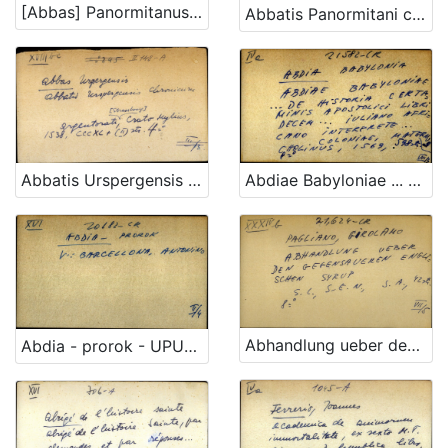
[Abbas] Panormitanus - uputnica
Abbatis Panormitani commentaria in decretalium libros...
Abdiae Babyloniae ... de historia certaminis apostolici libri decem ... Iuliano Africano interprete ...
Abbatis Urspergensis chronicum
Abhandlung ueber den gegensaueren englishen syrup
Abdia - prorok - UPUTNICA