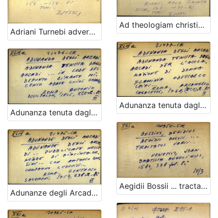
Ad theologiam christianam. Dogmatico moralem apparatus, auctore Daniele Concina...
Adriani Turnebi adversaria...
Adunanza tenuta dagli Arcadi per l'acclamazione di donna Flaminia Odescalco Ghigi ...
Adunanza tenuta dagli Arcadi ... in lode del defunto Cimante Micenio abate Luigi Godard
Aegidii Bossii ... tractatus varii
Adunanze degli Arcadi ... pubblicate nelle nozze di Giacinta Orsini ... con Antonio Boncompagno Ludovisi