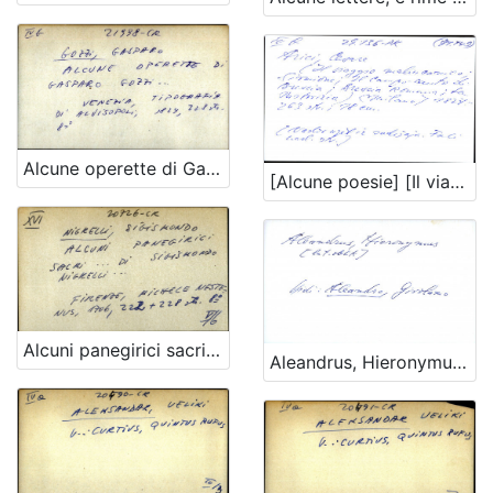
Alcune operette di Gasparo Gozzi
[Alcune poesie] [Il viaggio malinconico ....]
Alcuni panegirici sacri ... di Sigismundo Nigrelli ...
Aleandrus, Hieronymus OPĆA UPUTNICA