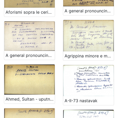
A general pronouncing and explanatory dictionary of the English language ... by G. Fulton and G. Knight
Aforismi sopra le cerimonie sacre usate dalla Santa Chiesa … di Giorgio Polacco ...
A general pronouncing and explanatory dictionary of the english language ... by G. Fulton and G. Knight - UPUTNICA
Agrippina minore e mutatione dell'imperio de' primieri Cesari, di Francesco dei Berardi ...
Ahmed, Sultan - uputnica
A-II-73 nastavak