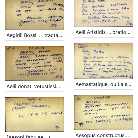
Aelii Aristidis ... orationum tomi tres nunc primum latine versi a Guilelmo Cantero ...
Aegidii Bossii ... tractatus varii ... secunda editio
Aemastatique, ou La statique des animaux : experiences hydrauliques faites sur des animaux vivans ... par mr. Etienne Hales traduit de l'anglois ... par mr. de Sauvages ...
Aelii donati vetustissimi grammatici elementa una cum traductione polonica
Aesopus constructus moralisatus et historiatus ...
(Aesopi fabulae ...)