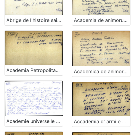
Academia de animorum immortalitate, ex sexto M. T. Ciceronis De Republica libro, enarratio : Jo. Ferrerio autore ...
Abrige de l'histoire sainte, par demandes et par reponses
Academia Petropolitana - uputnica
Academica de animorum immortalitate, ex sexto M.T. Ciceronis De Republica libro - UPUTNICA adlig.
Academie universelle des jeux,contenant les regles des jeux de Quadrille, & Quintille, de l'Hombre à trois ... Avec des instructions faciles pour aprendre à les bien jouer
Accademia d' armi e di lettere ... del collegio de' nobili della compagnia di gesu in Napoli