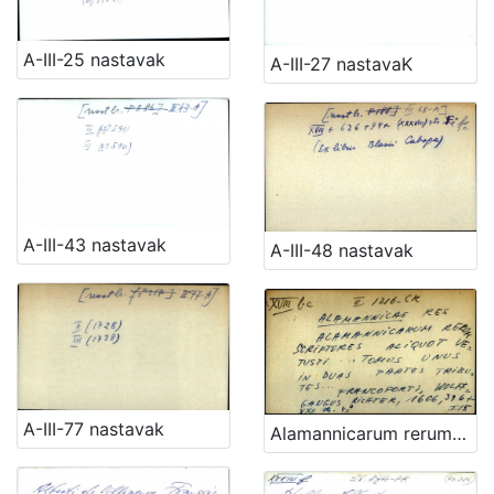
A-III-25 nastavak
A-III-27 nastavaK
A-III-43 nastavak
A-III-48 nastavak
A-III-77 nastavak
Alamannicarum rerum scriptores aliquot vetusti .... Tomus unus in duas partes tributes ...