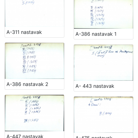
[
A-311 nastavak
A-386 nastavak 1
1
5
4
]
Ladica
Zbirka Collegium Ragusinum (CR)
5714
Zbirke Antiqua (A) i Pozza-Katić (PK)
4723
A-386 nastavak 2
A- 443 nastavak
[
2
]
A-447 nastavak
A-475 nastavak