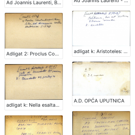
Ad Joannis Laurenti - dupli scan!!!
Ad Joannis Laurenti, Berti librorum XXXVII de theologicis disciplinis accuratam synopsim supplementum ab ejusdem theologo celebrrimo
adligat k: Aristoteles: Politicorum, hoc est civilium librorum secundus
Adligat 2: Proclus Constanstinopolitanus: liber ad Armenios contra Nestorium
A.D. OPĆA UPUTNICA
adligat k: Nella esaltazione al sommo pontificato di Benedetto XIV oratione panegirico